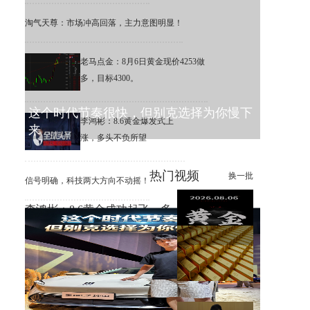
淘气天尊：市场冲高回落，主力意图明显！
老马点金：8月6日黄金现价4253做
多，目标4300。
这个时代节奏很快，但别克选择为你慢下
李鸿彬：8.6黄金爆发式上
来
涨，多头不负所望
热门视频
换一批
信号明确，科技两大方向不动摇！
李鸿彬：8.6黄金成功起飞，多
头打响反攻战
黄金大涨，错过机会，总比低
位割肉强！