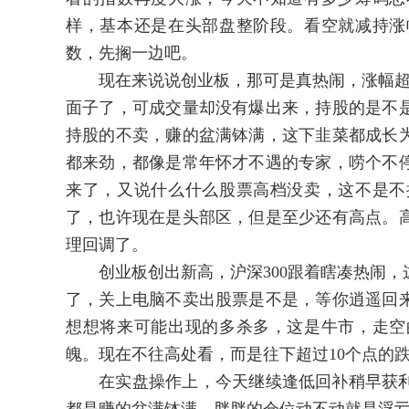
样，基本还是在头部盘整阶段。看空就减持涨
数，先搁一边吧。
现在来说说创业板，那可是真热闹，涨幅超过
面子了，可成交量却没有爆出来，持股的是不
持股的不卖，赚的盆满钵满，这下韭菜都成长
都来劲，都像是常年怀才不遇的专家，唠个不
来了，又说什么什么股票高档没卖，这不是不
了，也许现在是头部区，但是至少还有高点。
理回调了。
创业板创出新高，沪深300跟着瞎凑热闹，
了，关上电脑不卖出股票是不是，等你逍遥回
想想将来可能出现的多杀多，这是牛市，走空
魄。现在不往高处看，而是往下超过10个点的
在实盘操作上，今天继续逢低回补稍早获利