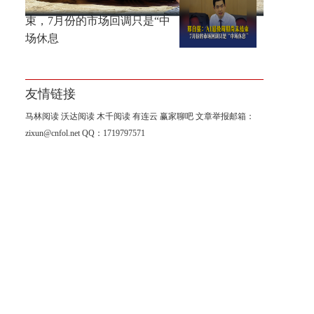
邢自强：AI超级周期尚未结
束，7月份的市场回调只是“中
场休息
友情链接
马林阅读
沃达阅读
木千阅读
有连云
赢家聊吧
文章举报邮箱：
zixun@cnfol.net
QQ：1719797571