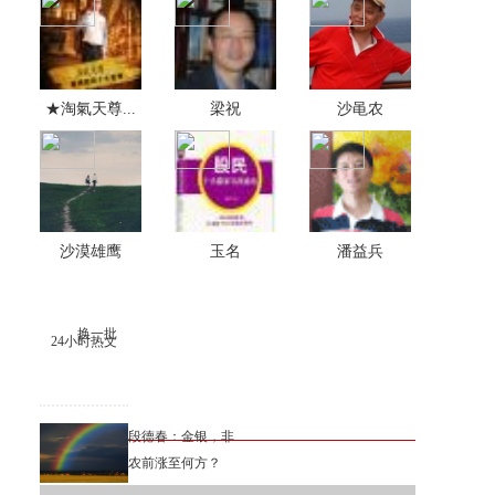
★淘氣天尊...
梁祝
沙黾农
沙漠雄鹰
玉名
潘益兵
换一批
24小时热文
段德春：金银，非
农前涨至何方？