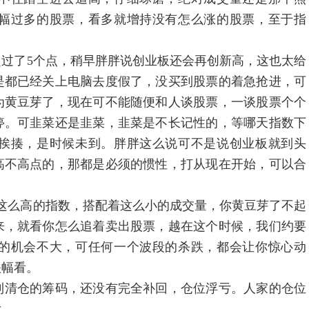
幅过多的股票，看多就增持没有怎么涨的股票，至于指
了5个点，稍早胖胖说创业板还会再创新高，这也太给
是都已经关上电脑去度假了，没买到股票的着急抢进，可
为黄豆芽了，现在可不能随便和人谈股票，一谈股票个个
停。可韭菜还是韭菜，韭菜是不长记性的，等哪天指数下
挨揍，是时候未到。胖胖这么说可不是说创业板就到头
高不高点的，那都是必须的惯性，打从现在开始，可以合
这么高的指数，搭配着这么小的成交量，你黄豆芽了不起
来，就看你怎么追着卖出股票，越在这个时候，我们约要
的机会不大，可任何一个波段的杀跌，都会让你惊心动
跌幅看。
清仓的筹码，还没有完全补回，仓位浮亏。人家的仓位