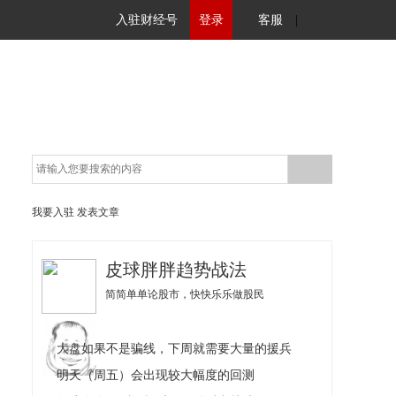
入驻财经号
登录
客服
|
我要入驻
发表文章
皮球胖胖趋势战法
简简单单论股市，快快乐乐做股民
大盘如果不是骗线，下周就需要大量的援兵
明天（周五）会出现较大幅度的回测