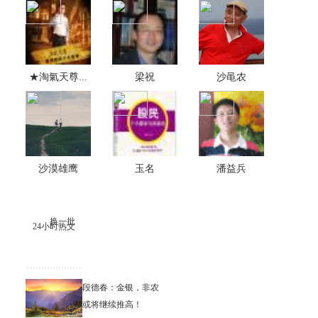
★淘氣天尊...
梁祝
沙黾农
沙漠雄鹰
玉名
潘益兵
换一批
24小时热文
段德春：金银，非农
或将继续推高！