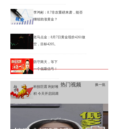
李鸿彬：8.7非农重磅来袭，能否
继续助涨黄金？
老马点金：8月7日黄金现价4261做
空，目标4205。
防守两天，等下
一个低吸信号！
热门视频
换一批
科技巨震 利好堆
积 今天开启回调