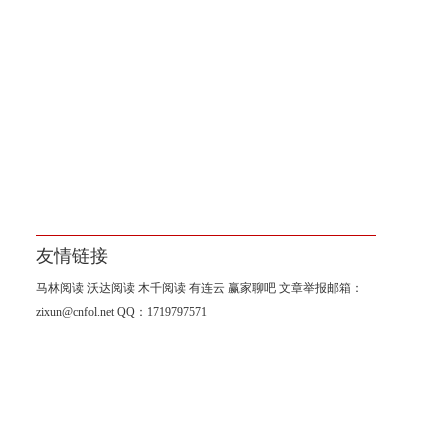
友情链接
马林阅读
沃达阅读
木千阅读
有连云
赢家聊吧
文章举报邮箱：
zixun@cnfol.net
QQ：1719797571