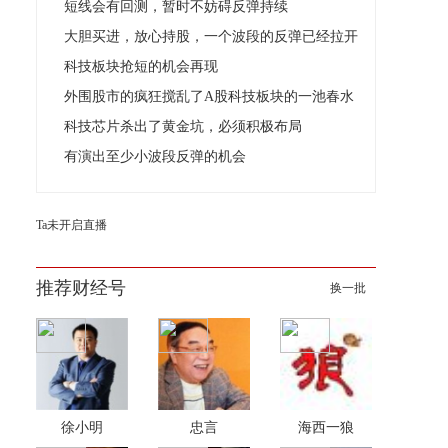
短线会有回测，暂时不妨碍反弹持续
大胆买进，放心持股，一个波段的反弹已经拉开
科技板块抢短的机会再现
外围股市的疯狂搅乱了A股科技板块的一池春水
科技芯片杀出了黄金坑，必须积极布局
有演出至少小波段反弹的机会
Ta未开启直播
推荐财经号
换一批
徐小明
忠言
海西一狼