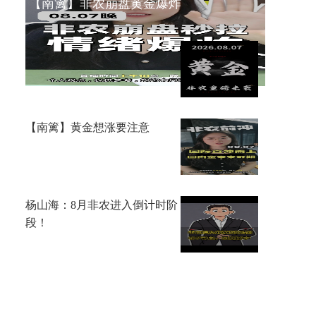
【南篱】非农崩盘黄金爆炸
李鸿彬：8.7黄金大非农来了，
你看涨还是看跌？
【南篱】黄金想涨要注意
杨山海：8月非农进入倒计时阶
段！