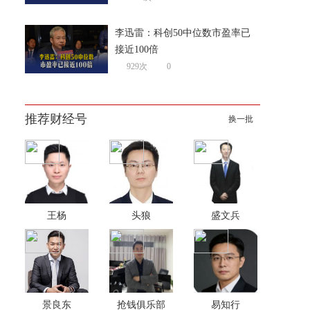
李迅雷：科创50中位数市盈率已
接近100倍
929次
0
推荐财经号
换一批
王杨
头狼
盛文兵
景良东
抢钱俱乐部
易知行