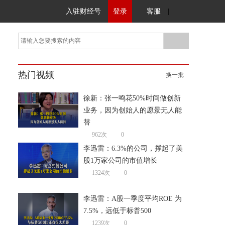
入驻财经号
登录
客服
|
热门视频
换一批
徐新：张一鸣花50%时间做创新
业务，因为创始人的愿景无人能
替
962次
0
李迅雷：6.3%的公司，撑起了美
股1万家公司的市值增长
1324次
0
李迅雷：A股一季度平均ROE 为
7.5%，远低于标普500
1239次
0