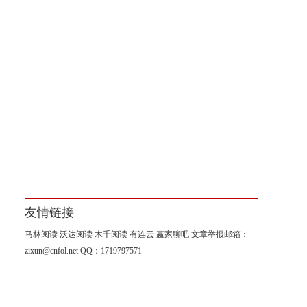
友情链接
马林阅读
沃达阅读
木千阅读
有连云
赢家聊吧
文章举报邮箱：
zixun@cnfol.net
QQ：1719797571