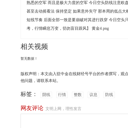
熟悉的空军 而且是极大力度的空军 今日空头防线注意欧盘4
甚至去动摇看法 保持坚定 如果意外失守 那本周的低点大
短线节奏 后面全部一致是要崩破对其进行跌穿 今日空头只要
考，行情瞬息万变，切勿盲目跟风】 黄金4.png
相关视频
暂无数据！
版权声明：本文由入驻中金在线财经号平台的作者撰写，观
他问题，请联系本站。
标签：
阴线
行情
整数
议息
防线
网友评论
文明上网，理性发言