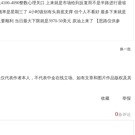
100-4090整数心理关口 上来就是市场给到反复而不是半路进行退缩
概率是星期三了 4小时级别有头肩底支撑 但个人不看好 最多下来就是
顺利 当日最大下限就是3970-50美元 原油上来了 【思路仅供参
换一批
点仅代表作者本人，不代表中金在线立场。如有文章和图片作品版权及其
收藏
举报
0
条评论