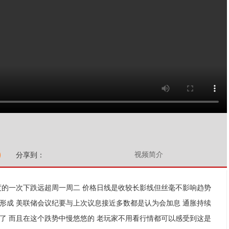
视频简介
分享到：
大力度的一次下跌远超周一周二 价格日线是收较长影线但丝毫不影响趋势
线形成 美联储会议纪要与上次议息接近多数都是认为会加息 通胀持续
了 而且在这个跌势中慢悠悠的 老玩家不用看行情都可以感受到这是