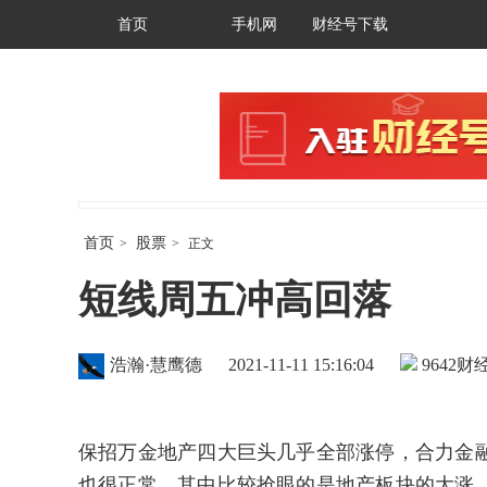
首页
手机网
财经号下载
首页
股票
>
>
正文
短线周五冲高回落
浩瀚·慧鹰德
2021-11-11 15:16:04
9642
财经
保招万金地产四大巨头几乎全部涨停，合力金
也很正常。其中比较抢眼的是地产板块的大涨