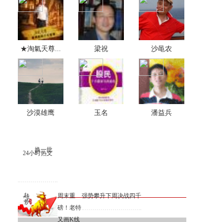
★淘氣天尊...
梁祝
沙黾农
沙漠雄鹰
玉名
潘益兵
换一批
24小时热文
周末重
强势攀升下周决战四千
磅！老特
又画K线