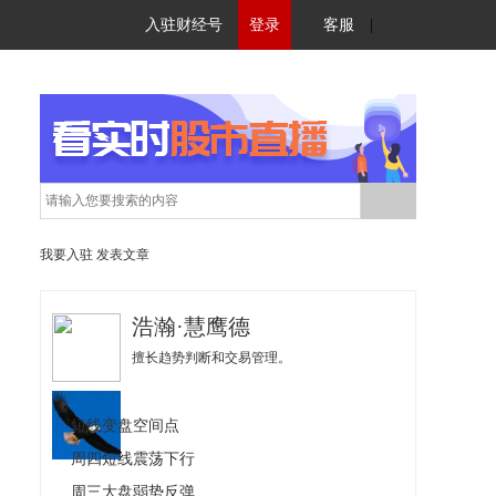
入驻财经号
登录
客服
|
我要入驻
发表文章
浩瀚·慧鹰德
擅长趋势判断和交易管理。
短线变盘空间点
周四短线震荡下行
周三大盘弱势反弹