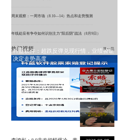
周末观察：一周市场（8.10—14）热点和走势预测
年线处应有争夺
如何识别主力“阳后阴”战法（8月9日）
热门视频
换一批
科蓝软件：超跌反弹兑现行情，业绩验证
决定走势高度
ST 交大昂立：利空出清，困境
之下重估价值
8月9日复盘，非农不及预期，
金价大涨！