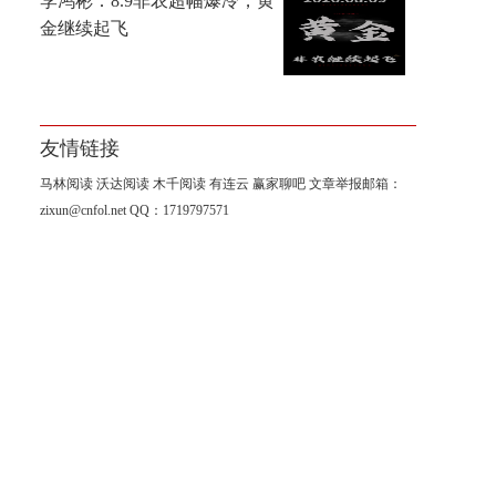
李鸿彬：8.9非农超幅爆冷，黄
金继续起飞
友情链接
马林阅读
沃达阅读
木千阅读
有连云
赢家聊吧
文章举报邮箱：
zixun@cnfol.net
QQ：1719797571