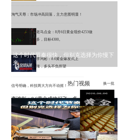
淘气天尊：市场冲高回落，主力意图明显！
老马点金：8月6日黄金现价4253做
多，目标4300。
这个时代节奏很快，但别克选择为你慢下
李鸿彬：8.6黄金爆发式上
来
涨，多头不负所望
热门视频
换一批
信号明确，科技两大方向不动摇！
李鸿彬：8.6黄金成功起飞，多
头打响反攻战
黄金大涨，错过机会，总比低
位割肉强！