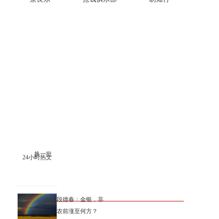
换一批
24小时热文
段德春：金银，非
农前涨至何方？