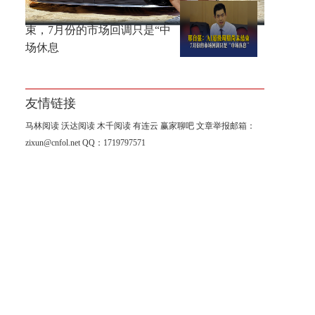
邢自强：AI超级周期尚未结
束，7月份的市场回调只是“中
场休息
友情链接
马林阅读
沃达阅读
木千阅读
有连云
赢家聊吧
文章举报邮箱：
zixun@cnfol.net
QQ：1719797571