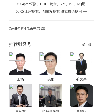
08.04pm 恒指、HHI、黃金、YM、ES、NQ期
08.05 上證指數、創業板指數 實戰技術應用 ++
Ta未开启直播
Ta未开启路演
推荐财经号
换一批
王杨
头狼
盛文兵
景良东
抢钱俱乐部
易知行