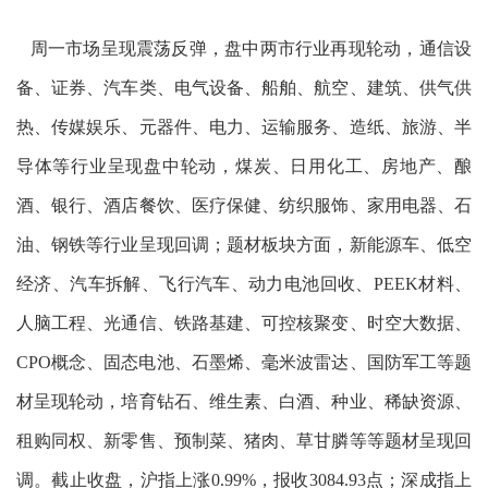
周一市场呈现震荡反弹，盘中两市行业再现轮动，通信设
备、证券、汽车类、电气设备、船舶、航空、建筑、供气供
热、传媒娱乐、元器件、电力、运输服务、造纸、旅游、半
导体等行业呈现盘中轮动，煤炭、日用化工、房地产、酿
酒、银行、酒店餐饮、医疗保健、纺织服饰、家用电器、石
油、钢铁等行业呈现回调；题材板块方面，新能源车、低空
经济、汽车拆解、飞行汽车、动力电池回收、PEEK材料、
人脑工程、光通信、铁路基建、可控核聚变、时空大数据、
CPO概念、固态电池、石墨烯、毫米波雷达、国防军工等题
材呈现轮动，培育钻石、维生素、白酒、种业、稀缺资源、
租购同权、新零售、预制菜、猪肉、草甘膦等等题材呈现回
调。截止收盘，沪指上涨0.99%，报收3084.93点；深成指上