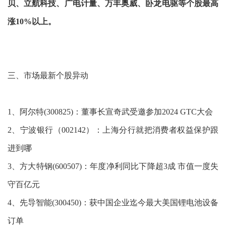
贝、立航科技、广电计量、万丰奥威、卧龙电驱等个股最高
涨10%以上。
三、市场最新个股异动
1、阿尔特(300825)：董事长宣奇武受邀参加2024 GTC大会
2、宁波银行（002142）：上海分行就把消费者权益保护跟
进到哪
3、方大特钢(600507)：年度净利同比下降超3成 市值一度失
守百亿元
4、先导智能(300450)：获中国企业迄今最大美国锂电池设备
订单