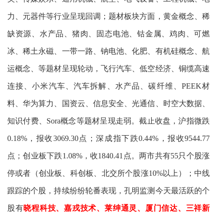
力、元器件等行业呈现回调；题材板块方面，黄金概念、稀
缺资源、水产品、猪肉、固态电池、钴金属、鸡肉、可燃
冰、稀土永磁、一带一路、钠电池、化肥、有机硅概念、航
运概念、等题材呈现轮动，飞行汽车、低空经济、铜缆高速
连接、小米汽车、汽车拆解、水产品、碳纤维、PEEK材
料、华为算力、国资云、信息安全、光通信、时空大数据、
知识付费、Sora概念等题材呈现走弱。截止收盘，沪指微跌
0.18%，报收3069.30点；深成指下跌0.44%，报收9544.77
点；创业板下跌1.08%，收1840.41点。两市共有55只个股涨
停或者（创业板、科创板、北交所个股涨10%以上）；中线
跟踪的个股，持续纷纷轮番表现，孔明监测今天最活跃的个
股有
晓程科技、嘉戎技术、莱绅通灵、厦门信达、三祥新