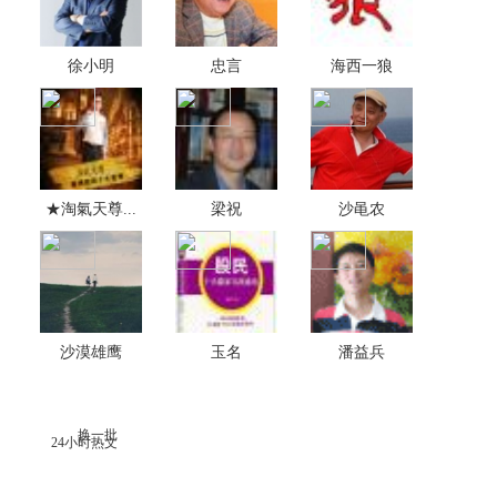
徐小明
忠言
海西一狼
★淘氣天尊...
梁祝
沙黾农
沙漠雄鹰
玉名
潘益兵
换一批
24小时热文