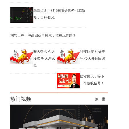
老马点金：8月6日黄金现价4253做
多，目标4300。
淘气天尊：冲高回落再翘尾，谁在玩套路？
昨天热恋 今天
科技巨震 利好堆
冷淡 明天怎么
积 今天开启回调
走
防守两天，等下
一个低吸信号！
热门视频
换一批