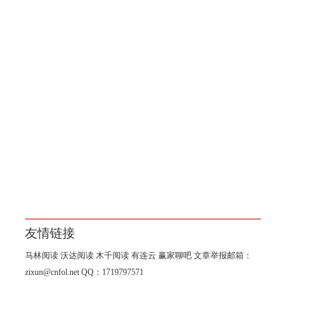
友情链接
马林阅读
沃达阅读
木千阅读
有连云
赢家聊吧
文章举报邮箱：
zixun@cnfol.net
QQ：1719797571