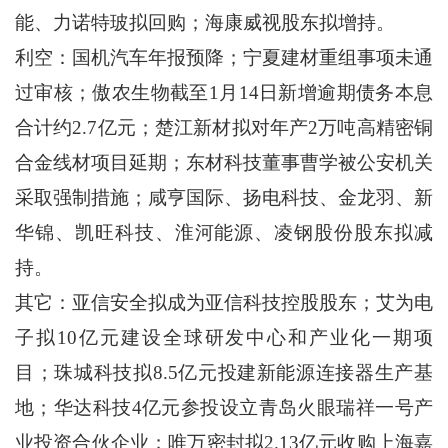
能、力诺特玻拟回购；海康威视股东拟增持。
利空：国机汽车年报预降；宁夏建材重组事项未通
过审核；傲农生物截至1月14日新增逾期债务本息
合计约2.7亿元；楚江新材拟对年产2万吨高精密铜
合金线材项目延期；东材科技董事曹学被公安机关
采取强制措施；咸亨国际、扬电科技、金龙羽、新
华锦、凯旺科技、淮河能源、凌钢股份股东拟减
持。
其它：亚信安全拟成为亚信科技控股股东；艾为电
子拟10亿元建设全球研发中心和产业化一期项
目；珠城科技拟8.5亿元投建新能源连接器生产基
地；华达科技4亿元参投设立青岛火眼瑞祥一号产
业投资合伙企业；唯万密封拟2.13亿元收购上海嘉