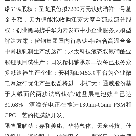
诺51%股权；圣龙股份拟7280万元认购瑞祥一号基
金份额；天力锂能拟收购江苏大摩全部或部分股
权；创业黑马携手华为云发布中小企业服务大模型
解决方案；鞍钢集团国内首条钛-特结合高温合金
中薄板轧制生产线达产；永太科技液态双氟磺酰亚
胺锂项目试生产；日发精机轴承加工设备已服务众
多减速器生产企业；安科瑞EMS3.0平台为企业微
电网运行优化产生收益将进一步扩大；通威股份基
于大绒面的两步法钙钛矿/硅叠层电池效率已达
31.68%；清溢光电正在推进130nm-65nm PSM和
OPC工艺的掩膜版开发。
限售股解禁：嘉和美康、华特气体、天奈科技、佳