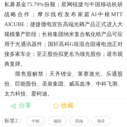
私募基金75.79%份额；星网锐捷与中国移动杭研
战略合作；摩尔线程发布家庭AI中枢MTT
AICUBE；捷捷微电宣告高端光耦产品正式进入大
规模量产阶段；长裕集团纳米复合氧化锆产品可应
用于光通讯器件；国轩高科G垣混合固液电池正对
接多家车企；至正股份拟更名为领先股份；退市观
典复牌。
限售股解禁：天齐锂业、莱赛激光、乐通股
份、巨能股份、圣泉集团、威高血净、中科飞测、
太力科技、爱柯迪。
分享
收藏
标签2：
中标
频段
高端
项目