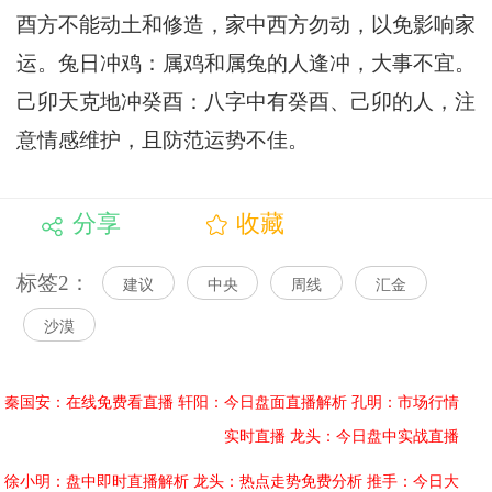
酉方不能动土和修造，家中西方勿动，以免影响家
运。兔日冲鸡：属鸡和属兔的人逢冲，大事不宜。
己卯天克地冲癸酉：八字中有癸酉、己卯的人，注
意情感维护，且防范运势不佳。
分享
收藏
标签2：
建议
中央
周线
汇金
沙漠
秦国安：在线免费看直播
轩阳：今日盘面直播解析
孔明：市场行情
实时直播
龙头：今日盘中实战直播
徐小明：盘中即时直播解析
龙头：热点走势免费分析
推手：今日大