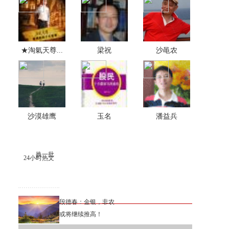
★淘氣天尊...
梁祝
沙黾农
沙漠雄鹰
玉名
潘益兵
换一批
24小时热文
段德春：金银，非农
或将继续推高！