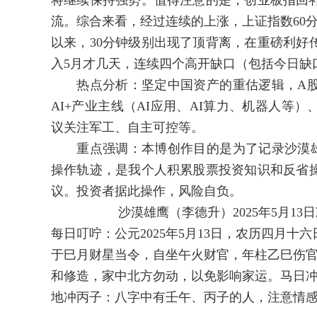
将继续保持强势。值得注意的是，创业板指回补
流。综合来看，经过连续的上涨，上证指数60分
以来，30分钟级别出现了顶背离，在重磅利好
入5月才几天，连续四个高开缺口（包括今日缺
热点分析：坚定中国资产的重估逻辑，A股
AI+产业主线（AI应用、AI算力、机器人等
议关注军工、自主可控等。
重点强调：本博创作目的是为了记录沙漠雄
操作轨迹，是我个人积累股票投资知识和反省
议。投资者据此操作，风险自负。
沙漠雄鹰（李德升）2025年5月13日凌
每日叮咛：公元2025年5月13日，农历四月
于巳月财星当令，自坐午火财官，年柱乙巳伤
和修造，家中北方勿动，以免影响家运。马日
地冲丙子：八字中有壬午、丙子的人，注意情