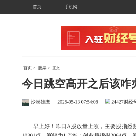
首页
手机网
首页
股票
>
>
正文
今日跳空高开之后该咋办
沙漠雄鹰
2025-05-13 07:54:08
24427
财经号
早上好！昨日A股放量上涨，主要股指悉数飘红
10301点，涨幅为1.72%；创业板指报2064点