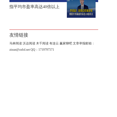
李迅雷：美股已经泡沫化，纳
指平均市盈率高达40倍以上
友情链接
马林阅读
沃达阅读
木千阅读
有连云
赢家聊吧
文章举报邮箱：
zixun@cnfol.net
QQ：1719797571