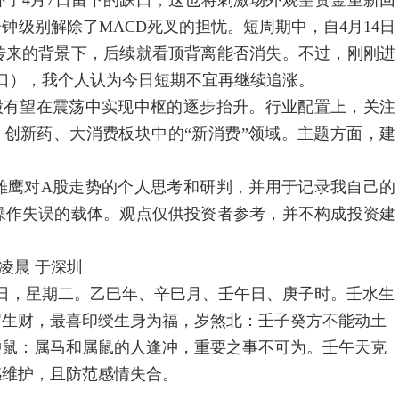
了4月7日留下的缺口，这也将刺激场外观望资金重新回
钟级别解除了MACD死叉的担忧。短周期中，自4月14日
传来的背景下，后续就看顶背离能否消失。不过，刚刚进
口），我个人认为今日短期不宜再继续追涨。
有望在震荡中实现中枢的逐步抬升。行业配置上，关注
）、创新药、大消费板块中的“新消费”领域。主题方面，建
鹰对A股走势的个人思考和研判，并用于记录我自己的
操作失误的载体。观点仅供投资者参考，并不构成投资建
晨 于深圳
十六日，星期二。乙巳年、辛巳月、壬午日、庚子时。壬水生
官生财，最喜印绶生身为福，岁煞北：壬子癸方不能动土
冲鼠：属马和属鼠的人逢冲，重要之事不可为。壬午天克
感维护，且防范感情失合。