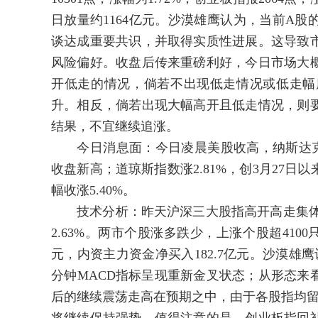
日放量约1164亿元。沙漠雄鹰认为，当前A
谈达成重要共识，并取得实质性进展。这导致
风险偏好。收盘后传来重磅利好，今日市场大
开低走的情况，倘若不出现低走情况或低走幅
升。相反，倘若出现大幅高开且低走情况，则
结果，不宜继续追涨。
今日消息面：今日凌晨美股收高，纳斯达克指数涨
收盘新高；道琼斯指数涨2.81%，创3月27
幅收涨5.40%。
技术分析：昨天沪深三大股指高开高走集体上涨，
2.63%。两市个股涨多跌少，上涨个股超4100
元，内资主力资金净买入182.7亿元。沙漠雄
分钟MACD指标呈现重新金叉状态；从形态来
后的继续震荡走高在预期之中，由于各股指均留