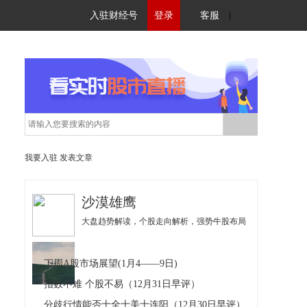
入驻财经号
登录
客服
|
我要入驻
发表文章
沙漠雄鹰
大盘趋势解读，个股走向解析，强势牛股布局
下周A股市场展望(1月4——9日)
指数不难 个股不易（12月31日早评）
分歧行情能否十全十美十连阳（12月30日早评）