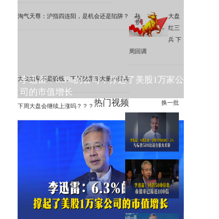
淘气天尊：沪指四连阳，是机会还是陷阱？
大盘
红三
兵 下
周回调
李迅雷：6.3%的公司，撑起了美股1万家公
大盘如果不是骗线，下周就需要大量的援兵
司的市值增长
热门视频
换一批
下周大盘会继续上涨吗？？？
李迅雷：A股一季度平均ROE
为7.5%，远低于标普500
李迅雷：科创50中位数市盈率
已接近100倍