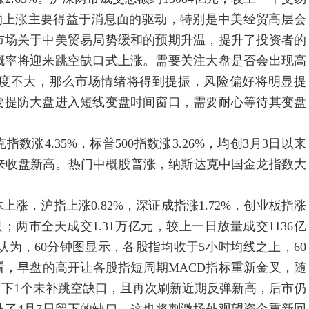
股的上涨主要得益于消息面的驱动，特别是中美经贸高层会
市场关于中美贸易局势缓和的预期升温，提升了投资者的
概率将迎来跳空缺口式上涨。需要关注大盘是否会出现高
度不大，那么市场情绪将得到提振，风险偏好将明显提
要提防大盘进入短线变盘时间窗口，需要耐心等待其变盘
4.35%，标普500指数涨3.26%，均创3月3日以来
日以来收盘新高。热门中概股普涨，纳斯达克中国金龙指数大
沪指上涨0.82%，深证成指涨1.72%，创业板指涨
只；两市全天成交1.31万亿元，较上一日放量成交1136亿
鹰认为，60分钟图显示，各股指均收于5小时均线之上，60
看，早盘的高开让各股指短周期MACD指标重新金叉，随
下1个未补跳空缺口，且再次刷新近期反弹新高，后市仍