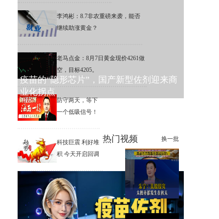
李鸿彬：8.7非农重磅来袭，能否
继续助涨黄金？
老马点金：8月7日黄金现价4261做
空，目标4205。
疫苗的“隐形芯片”，国产新型佐剂迎来商
业化拐点
防守两天，等下
一个低吸信号！
热门视频
换一批
科技巨震 利好堆
积 今天开启回调
兆易创新大涨超8%，葛卫东逆
势加仓逾18万股
朱宁：美股股灾大概率都发生