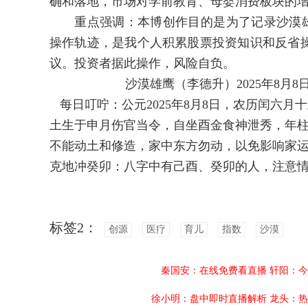
确和落地，市场对学前教育、母婴消费板块的
重点强调：本博创作目的是为了记录沙漠雄
操作轨迹，是我个人积累股票投资知识和反省
议。投资者据此操作，风险自负。
沙漠雄鹰（李德升）2025年8月8日
每日叮咛：公元2025年8月8日，农历闰六月
土生于申月伤官当令，自坐酉金食神泄秀，年
不能动土和修造，家中东方勿动，以免影响家
克地冲癸卯：八字中有己酉、癸卯的人，注意
标签2：
创源
医疗
育儿
指数
沙漠
秦国安：在线免费看直播
轩阳：今
徐小明：盘中即时直播解析
龙头：热