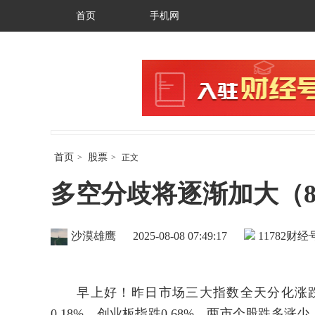
首页
手机网
首页
股票
>
>
正文
多空分歧将逐渐加大（8
沙漠雄鹰
2025-08-08 07:49:17
11782
财经号
早上好！昨日市场三大指数全天分化涨跌不
0.18%，创业板指跌0.68%。两市个股跌多涨