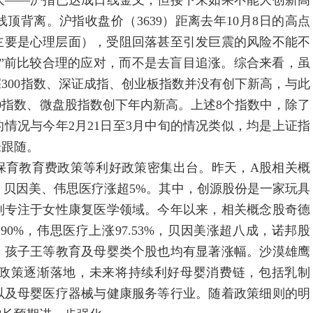
大——沪指已达成日线金叉，但接下来如果不能大创新高
背离。沪指收盘价（3639）距离去年10月8日的高点
强压（主要是心理层面），受阻回落甚至引发巨震的风险不能不
”前比较合理的应对，而不是去盲目追涨。综合来看，虽
300指数、深证成指、创业板指数并没有创下新高，与此
000指数、微盘股指数创下年内新高。上述8个指数中，除了
数的情况与今年2月21日至3月中旬的情况类似，均是上证指
未跟随。
育教育费政策等利好政策密集出台。昨天，A股相关概
%，贝因美、伟思医疗涨超5%。其中，创源股份是一家玩具
则专注于女性康复医学领域。今年以来，相关概念股奇德
2.90%，伟思医疗上涨97.53%，贝因美涨超八成，诺邦股
、孩子王等教育及母婴类个股也均有显著涨幅。沙漠雄鹰
政策逐渐落地，未来将持续利好母婴消费链，包括乳制
以及母婴医疗器械与健康服务等行业。随着政策细则的明