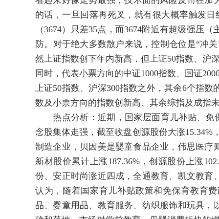
看起来好像走势最强，技术面的风险反而在加
的话，一旦回落再死叉，就有很大概率触发日线顶
（3674）只差35点，而3674附近有超级
防。对于绝大多数散户来说，控制仓位是“冲关
然上证指数创下年内新高，但上证50指数、沪深
同时，代表小票方向的中证1000指数、国证2
上证50指数、沪深300指数之外，其余6个指
数及小票方向的指数创新高、其余综指及成指
热点分析：近期，国家层面育儿补贴、免保
念股集体走强，截至收盘创源股份大涨15.34
制造企业，贝因美是婴童食品企业，伟思医疗
新材股价累计上涨187.36%，创源股份上涨10
份、安正时尚涨近四成，全通教育、凯文教育
认为，随着国家育儿补贴政策和免保育教育费
品、婴童用品、教育服务、纺织服饰和玩具，