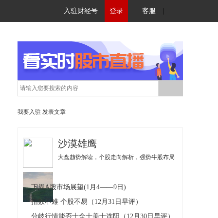
入驻财经号
登录
客服
|
我要入驻
发表文章
沙漠雄鹰
大盘趋势解读，个股走向解析，强势牛股布局
下周A股市场展望(1月4——9日)
指数不难 个股不易（12月31日早评）
分歧行情能否十全十美十连阳（12月30日早评）