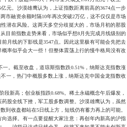
.6亿元。沙漠雄鹰认为，上证指数距离前高的3674点一步
区。两市融资余额时隔10年再次突破2万亿，这不仅仅是市场
构性潜在风险。这两天多空分歧挺大的，市场月初的那股
从目前指数走势来看，市场似乎想8月先完成月线级别的
前月线的下影线是3547点。因此这里极有可能会先把去
。这样概率似乎会大一些！但整体震荡上行的慢牛格局没有改
。截至收盘，道琼斯指数跌0.51%，纳斯达克指数涨
技股涨跌不一，热门中概股多数上涨，纳斯达克中国金龙指数收
段新高；创业板指跌0.68%。稀土永磁概念午后爆发，
医药股全线下挫，军工股多数调整。沙漠雄鹰认为，虽然
数到收盘都站在5日线上方，短线仍有蓄力再上的可能。
方向选择。有一点要提醒大家注意：再创年内新高的沪指