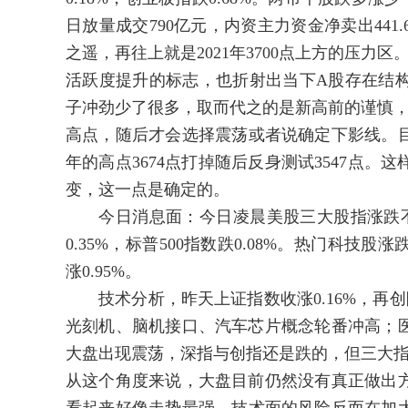
日放量成交790亿元，内资主力资金净卖出441
之遥，再往上就是2021年3700点上方的压力
活跃度提升的标志，也折射出当下A股存在结
子冲劲少了很多，取而代之的是新高前的谨慎，
高点，随后才会选择震荡或者说确定下影线。目
年的高点3674点打掉随后反身测试3547点
变，这一点是确定的。
今日消息面：今日凌晨美股三大股指涨跌不一
0.35%，标普500指数跌0.08%。热门科
涨0.95%。
技术分析，昨天上证指数收涨0.16%，再创阶
光刻机、脑机接口、汽车芯片概念轮番冲高；
大盘出现震荡，深指与创指还是跌的，但三大指
从这个角度来说，大盘目前仍然没有真正做出