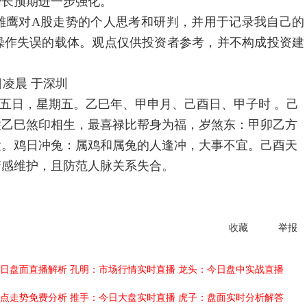
增长预期进一步强化。
鹰对A股走势的个人思考和研判，并用于记录我自己的
操作失误的载体。观点仅供投资者参考，并不构成投资建
凌晨 于深圳
十五日，星期五。乙巳年、甲申月、己酉日、甲子时 。己
柱乙巳煞印相生，最喜禄比帮身为福，岁煞东：甲卯乙方
运。鸡日冲兔：属鸡和属兔的人逢冲，大事不宜。己酉天
情感维护，且防范人脉关系失合。
收藏
举报
日盘面直播解析
孔明：市场行情实时直播
龙头：今日盘中实战直播
点走势免费分析
推手：今日大盘实时直播
虎子：盘面实时分析解答