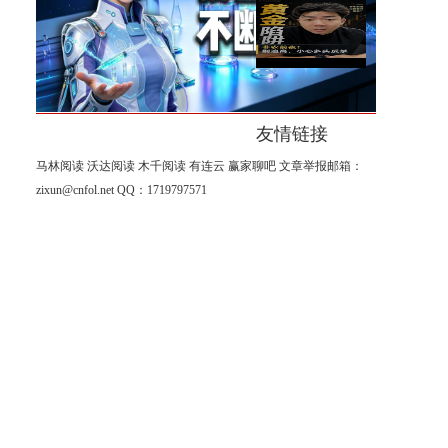
在秋天
黄金暴涨之后，今晚非农可能
让很多人意外！
友情链接
马林阅读
沃达阅读
木千阅读
有连云
赢家聊吧
文章举报邮箱：
zixun@cnfol.net
QQ：1719797571