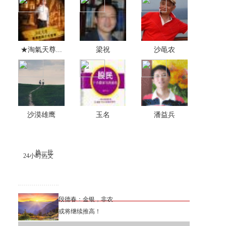
★淘氣天尊...
梁祝
沙黾农
沙漠雄鹰
玉名
潘益兵
换一批
24小时热文
段德春：金银，非农
或将继续推高！