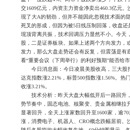
交1609亿元，内资主力资金净卖出460.3
现了大A的韧劲，但并不能因此忽视技术面的
死叉的形成，但因为被5日线压制回落，收盘还
现顶背离共振，技术回调压力显然不小。今天，
股，二是证券板块。如果上述两个方向发力，
发力，那么大盘走势还会有反复，但震荡是有底
看“重要会议（下周举行）的利好预期”能否给
今日消息面：今日凌晨美股收高，三大股指均
达克指数涨2.21%，标普500指数涨1.56
收涨3.21%。
技术分析：昨天大盘大幅低开后一路回升，
势节奏中，固态电池、核聚变、贵金属相继拉
显著回升，全天上涨家数回升至1600家，逾
涨，消费电子、机器人、CRO概念跌幅居前。