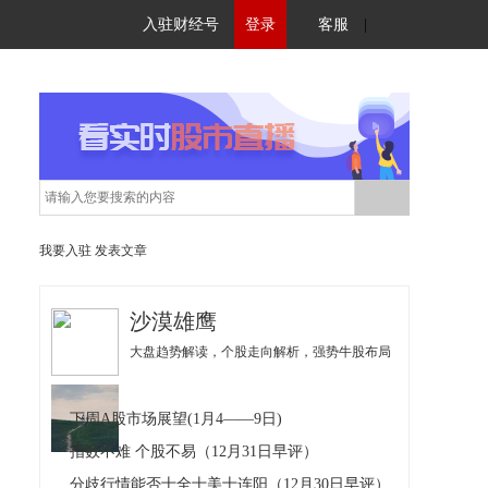
入驻财经号
登录
客服
|
我要入驻
发表文章
沙漠雄鹰
大盘趋势解读，个股走向解析，强势牛股布局
下周A股市场展望(1月4——9日)
指数不难 个股不易（12月31日早评）
分歧行情能否十全十美十连阳（12月30日早评）