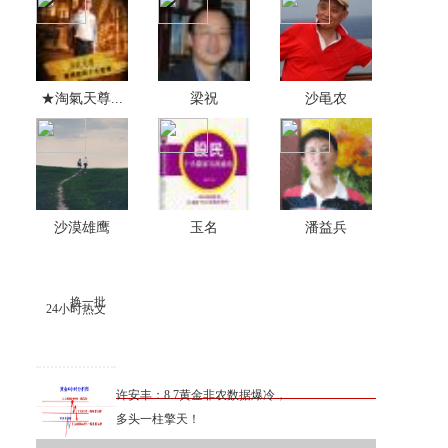
★淘氣天尊...
梁祝
沙黾农
沙漠雄鹰
玉名
潘益兵
换一批
24小时热文
许安丰：8.7黄金非农数据爆冷，
多头一柱擎天！