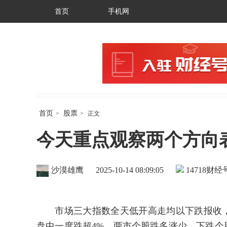
首页
手机网
首页
股票
>
>
正文
今天重点观察两个方向表
沙漠雄鹰
2025-10-14 08:09:05
14718
财经号
市场三大指数全天低开高走均以下跌报收，沪指跌
盘中一度跌超4%。两市个股跌多涨少，下跌个股