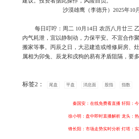
建议。投资者据此操作，风险自负。
沙漠雄鹰（李德升）2025年10月14
每日叮咛：周二 10月14日 农历八月廿三 
内气耗泄，宜以静制动，力保平安。不宜合作
搬家等事。丙辰之日，大忌建造或维修厨房、
属相为卯兔、辰龙和戌狗的易有矛盾阻隔，要
标签2：
尾盘
平盘
消息面
股指
指数
秦国安：在线免费看直播
轩阳：今
徐小明：盘中即时直播解析
龙头：热
锋长阳：市场走势实时分析
灯塔：实