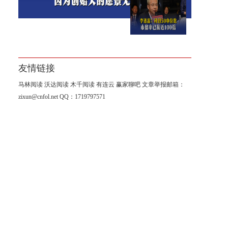
李迅雷：科创50中位数市盈率
已接近100倍
友情链接
马林阅读
沃达阅读
木千阅读
有连云
赢家聊吧
文章举报邮箱：
zixun@cnfol.net
QQ：1719797571