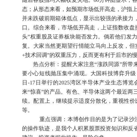
随后各股指均大幅收复失地。60分钟图显示，各
态；从形态来看，如预期市场低开高走，沪指上
并未跌破前期箱体低点，显示出较强的承接力
口。综合来看，市场低开高走，上证指数收盘
头”权重股及证券板块能否发力。倘若他们发
复。大家当然更期望行情能立马向上反攻，但
+技术回调”的双重压力，反而更有利于后市的
热点分析：提醒大家注意“涨跌同源”所带来
要小心短线抛压集中涌现。大国科技博弈升级，
日-17日举行的2025湾区半导体产业生态
来“惊喜”的产品。有色、半导体这两个最近两
续。配置上，继续提示适度分散化，重视性价比
等。
重点强调：本博创作目的是为了记录沙漠雄
的操作轨迹，是我个人积累股票投资知识和反