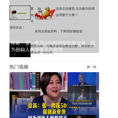
黄
老美非农爆雷 北京楼市松绑
金
这周要干大事？
不
用等非农！
本周走势如所料，下周理应继续涨
徐新：张一鸣花50%时间做创新业务，因
郑氏点银：今晚非农就业数值负数，再次助力
为创始人的愿景无人能替
黄金进一步拉升
热门视频
换一批
李迅雷：6.3%的公司，撑起了
美股1万家公司的市值增长
李迅雷：A股一季度平均ROE
为7.5%，远低于标普500