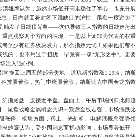
亿元。沙漠雄鹰认为，虽然市场低开高走稳住了军心，也充分展
隐患：日内就回补封闭下跳缺口的沪指，尾盘一度避免了
是触发了日线顶背离——这也导致三大指数的日线走势出
重点观察两个方向的表现，一是以上证50为代表的权重
或者至少有证券板块发力，那么指数无忧！如果他们都不
线的，也不用过于担忧，毕竟有一双“无形之手”。更要
市场注入强心剂。
挽回上周五的部分失地。道琼斯指数涨1.29%，纳斯
%。热门科技股普涨，热门中概股普涨，纳斯达克中国金龙指数
沪指尾盘一度接近平盘。盘面上，午后市场回归此前趋
升，尾盘战略金属概念共识一致后全线走强，市场涨跌比
70股涨停。板块方面，稀土、光刻机、电解液概念强势领
沙漠雄鹰认为，受外围消息面扰动影响，市场显著低开，