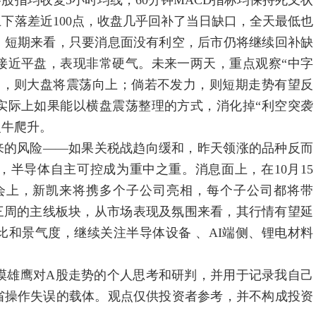
股指均收复5小时均线，60分钟MACD指标均保持死叉状
下落差近100点，收盘几乎回补了当日缺口，全天最低也
，短期来看，只要消息面没有利空，后市仍将继续回补缺
接近平盘，表现非常硬气。未来一两天，重点观察“中字
力，则大盘将震荡向上；倘若不发力，则短期走势有望反
实际上如果能以横盘震荡整理的方式，消化掉“利空突袭
慢牛爬升。
的风险——如果关税战趋向缓和，昨天领涨的品种反而
半导体自主可控成为重中之重。消息面上，在10月15
博览会上，新凯来将携多个子公司亮相，每个子公司都将带
三周的主线板块，从市场表现及氛围来看，其行情有望延
和景气度，继续关注半导体设备 、AI端侧、锂电材料
鹰对A股走势的个人思考和研判，并用于记录我自己
省操作失误的载体。观点仅供投资者参考，并不构成投资