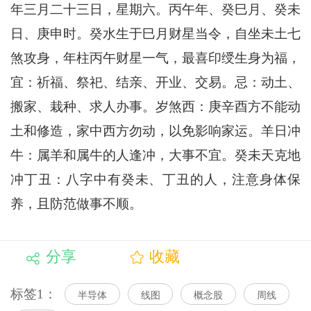
年三月二十三日，星期六。丙午年、癸巳月、癸未
日、庚申时。癸水生于巳月财星当令，自坐未土七
煞攻身，年柱丙午财星一气，最喜印绶生身为福，
宜：祈福、祭祀、结亲、开业、交易。忌：动土、
搬家、栽种、求人办事。岁煞西：庚辛酉方不能动
土和修造，家中西方勿动，以免影响家运。羊日冲
牛：属羊和属牛的人逢冲，大事不宜。癸未天克地
冲丁丑：八字中有癸未、丁丑的人，注意身体保
养，且防范做事不顺。
分享
收藏
标签1：
半导体
线图
概念股
周线