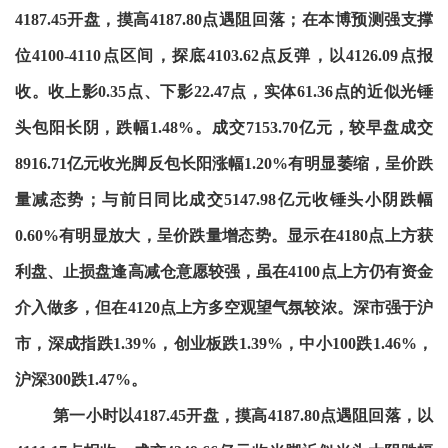
4187.45开盘，摸高4187.80点遇阻回落；在本博预测强支撑
位4100-4110点区间，探底4103.62点反弹，以4126.09点报
收。收上影0.35点、下影22.47点，实体61.36点的近似光锤
头包阳长阴，跌幅1.48%。成交7153.70亿元，较早盘成交
8916.71亿元收光脚反包长阳涨幅1.20%有明显萎缩，呈价跌
量减态势；与前日同比成交5147.98亿元收锤头小阴跌幅
0.60%有明显放大，呈价跌量增态势。显示在4180点上方获
利盘、止损盘逢高减仓意愿较强，虽在4100点上方仍有资金
介入做多，但在4120点上方多空观望气氛较浓。深市强于沪
市，深成指跌1.39%，创业板跌1.39%，中小100跌1.46%，
沪深300跌1.47%。
第一小时以4187.45开盘，摸高4187.80点遇阻回落，以