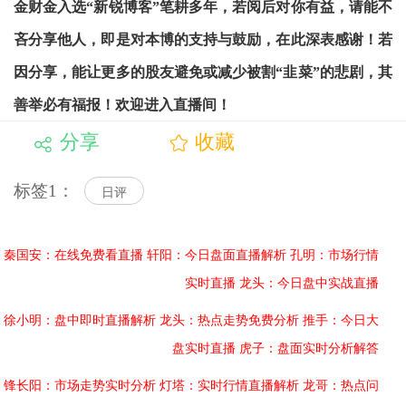
金财金入选“新锐博客”笔耕多年，若阅后对你有益，请能不
吝分享他人，即是对本博的支持与鼓励，在此深表感谢！若
因分享，能让更多的股友避免或减少被割“韭菜”的悲剧，其
善举必有福报！欢迎进入直播间！
分享
收藏
标签1：
日评
秦国安：在线免费看直播
轩阳：今日盘面直播解析
孔明：市场行情
实时直播
龙头：今日盘中实战直播
徐小明：盘中即时直播解析
龙头：热点走势免费分析
推手：今日大
盘实时直播
虎子：盘面实时分析解答
锋长阳：市场走势实时分析
灯塔：实时行情直播解析
龙哥：热点问