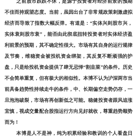
之前股市跌跌不休，是源于投资者对经济前景的预期
不佳而持观望态度。当前，虽因出台了非常规政策刺激虚拟
经济而导致了指数大幅反弹。有道是：“实体兴则股市兴，
实体衰则股市衰”，能否由此彻底扭转投资者对实体经济盈
利前景的预期，其不确定性很大。市场有其自身的运行规律
及节奏，维稳资金被投机资金绑架，其反复不断顽强的护
盘，只是给投机资金提供了肆无忌惮“割韭菜”的条件。历史
不会简单重复，但有极大的相似性。本博不认为沪深两市当
前具备趋势性持续走牛的条件，中、长期偏空走势仍存，一
旦泡泡破裂，市场有再创新低之可能。稳健投资者跟风追涨
宜慎，视成交量配合股指运行方向见好就收，尊重趋势顺势
而为！
本博是人不是神，纯为积累经验和教训的个人看盘日