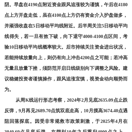
阴。早盘在4190点附近资金跟风追涨较为谨慎，午后在4180
点上方开盘走低，虽在4100点上方仍有资金介入护盘做多，
并顽强收盘在5日移动平均线附近。后半周关注5日移动平均
线得失，若一旦有效下破，向下退守4000-4100点区间，考
验10日移动平均线概率较大。后市持续关注资金进出状况，
若能持续放量向上，则仍有向上冲击4200点之可能；若冲高
无量且放量下挫，须防范开启日线级别向下调整之风险。建
议稳健投资者谨慎操作，跟风追涨宜慎，视资金动向顺势而
为。
从周K线运行形态考察，2024年2月见底2635.09点止跌
反弹，9月再见2689.70点筑双底走高，10月摸高3674.40点遇
阻回落探底。因受非常规救市政策刺激，于2025年4月在
3040.69点见底反弹，在阔别10年之后重归4000点之上，