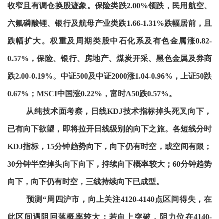
收窄且有调仓换股迹象。保险类跌2.00%领跌，民用航空、
六氟磷酸锂、银行及航母产业类跌1.66-1.31%跌幅居前，且
跌幅扩大。权重及周期类股中石化系及有色金属涨0.82-
0.57%，保险、银行、房地产、煤炭开采、黑色金属及券商
跌2.00-0.19%。中证500及中证2000涨1.04-0.96%，上证50跌
0.67%；MSCI中国涨0.22%，富时A50跌0.57%。
从纯技术面考察，日线KDJ技术指标掉头死叉向下，
已有向下欲望，即将拉开日线级别的向下之旅。各短线分时
KDJ指标，15分钟趋势向下，向下仍有时空，或空间有限；
30分钟半空掉头向下向下，持续向下概率较大；60分钟趋势
向下，向下仍有时空，三线持续向下已成型。
预测“周四沪市，向上关注4120-4140点区间得失，在
此区间遇阻回落概率较大；若向上突破，阻力位在4140-