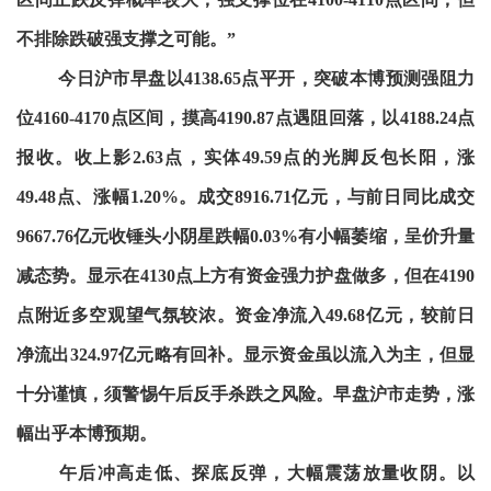
不排除跌破强支撑之可能。”
今日沪市早盘以4138.65点平开，突破本博预测强阻力
位4160-4170点区间，摸高4190.87点遇阻回落，以4188.24点
报收。收上影2.63点，实体49.59点的光脚反包长阳，涨
49.48点、涨幅1.20%。成交8916.71亿元，与前日同比成交
9667.76亿元收锤头小阴星跌幅0.03%有小幅萎缩，呈价升量
减态势。显示在4130点上方有资金强力护盘做多，但在4190
点附近多空观望气氛较浓。资金净流入49.68亿元，较前日
净流出324.97亿元略有回补。显示资金虽以流入为主，但显
十分谨慎，须警惕午后反手杀跌之风险。早盘沪市走势，涨
幅出乎本博预期。
午后冲高走低、探底反弹，大幅震荡放量收阴。以