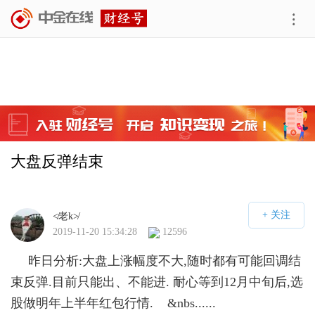
大盘反弹结束
≮老k≯
2019-11-20 15:34:28
12596
昨日分析:大盘上涨幅度不大,随时都有可能回调结
束反弹.目前只能出、不能进. 耐心等到12月中旬后,选
股做明年上半年红包行情. &nbs......