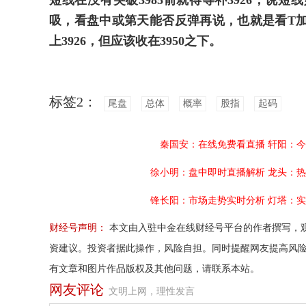
短线在没有突破3985前就得等补3926，说
吸，看盘中或第天能否反弹再说，也就是看T加
上3926，但应该收在3950之下。
标签2：
尾盘
总体
概率
股指
起码
秦国安：在线免费看直播
轩阳：今
徐小明：盘中即时直播解析
龙头：热
锋长阳：市场走势实时分析
灯塔：实
财经号声明：
本文由入驻中金在线财经号平台的作者撰写，
资建议。投资者据此操作，风险自担。同时提醒网友提高风
有文章和图片作品版权及其他问题，请联系本站。
网友评论
文明上网，理性发言