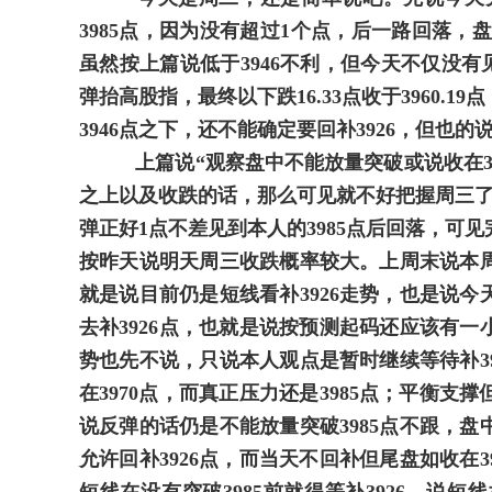
3985点，因为没有超过1个点，后一路回落，盘中
虽然按上篇说低于3946不利，但今天不仅没有见
弹抬高股指，最终以下跌16.33点收于3960.
3946点之下，还不能确定要回补3926，但也
上篇说“
观察盘中不能放量突破或说收在3
之上以及收跌的话，那么可见就不好把握周三
弹正好1点不差见到本人的3985点后回落，可
按昨天说明天周三收跌概率较大。上周末说本周
就是说目前仍是短线看补3926走势，也是说今
去补3926点，也就是说按预测起码还应该有一
势也先不说，只说本人观点是暂时继续等待补3
在3970点，而真正压力还是3985点；平衡支
说反弹的话仍是不能放量突破3985点不跟，盘中
允许回补3926点，而当天不回补但尾盘如收在3