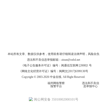
本站所有文章、数据仅供参考，使用前务请仔细阅读
法律声明
，风险自负
违法和不良信息举报邮箱：
zixun@cnfol.net
《电子公告服务许可证》编号：闽通信互联网 [2008]1 号
《网络文化经营许可证》编号：闽网文[2017]6399130号
Copyright © 2003-2026 中金在线. All Right Reserved.
福州网络警察
违法和不良信
报警平台
息举报中心
闽公网安备 35010002000101号