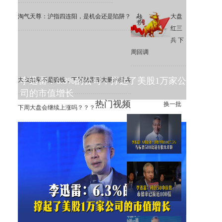
淘气天尊：沪指四连阳，是机会还是陷阱？
大盘
红三
兵 下
周回调
李迅雷：6.3%的公司，撑起了美股1万家公
大盘如果不是骗线，下周就需要大量的援兵
司的市值增长
热门视频
换一批
下周大盘会继续上涨吗？？？
李迅雷：A股一季度平均ROE
为7.5%，远低于标普500
李迅雷：科创50中位数市盈率
已接近100倍