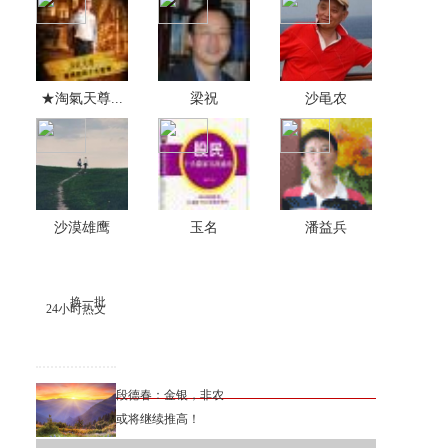
★淘氣天尊...
梁祝
沙黾农
沙漠雄鹰
玉名
潘益兵
换一批
24小时热文
段德春：金银，非农
或将继续推高！