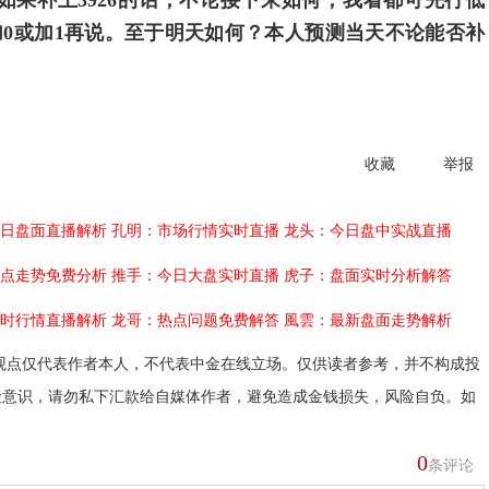
短线如果补上3926的话，不论接下来如何，我看都可先行低
0或加1再说。至于明天如何？本人预测当天不论能否补
收藏
举报
日盘面直播解析
孔明：市场行情实时直播
龙头：今日盘中实战直播
点走势免费分析
推手：今日大盘实时直播
虎子：盘面实时分析解答
时行情直播解析
龙哥：热点问题免费解答
風雲：最新盘面走势解析
观点仅代表作者本人，不代表中金在线立场。仅供读者参考，并不构成投
险意识，请勿私下汇款给自媒体作者，避免造成金钱损失，风险自负。如
0
条评论