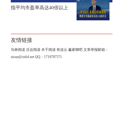
李迅雷：美股已经泡沫化，纳
指平均市盈率高达40倍以上
友情链接
马林阅读
沃达阅读
木千阅读
有连云
赢家聊吧
文章举报邮箱：
zixun@cnfol.net
QQ：1719797571