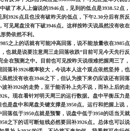
破了本人上偏说的3946点，见到的低点是3938.52点，
到3926点且也没有破昨天的低点，下午2.30分后有所反
19点，可见尾盘没有下破3946点。这样按昨天说虽然没有收在
的说形势依然不利。
985之上的话就有可能冲高回落，说不能放量收在3985点
了，也就是说要注意周三走回落收跌
”目前可见今天先行反
见完全在预测之中。目前也可见按昨天说很难把握周三了，
回落补3926概率较大，今说本人这个观点依然坚持，也
天虽然没有收在3946之下，但认为接下来仍应该还有回落
小波补3926的走势，至于能否补上先不说，而补上后的走
926。现在看针对明天周三的运行数据。盘中平衡压力是
撑但也是盘中和尾盘关键支撑是3950点。运行和把握上说，
回落低于3950点就是预警，说盘中低于3950的话当天就
950之下的话可断短线必然要回补3926点。总体也可以说