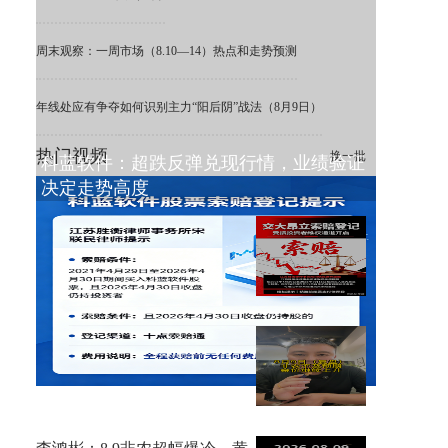
周末观察：一周市场（8.10—14）热点和走势预测
年线处应有争夺
如何识别主力“阳后阴”战法（8月9日）
热门视频
换一批
科蓝软件：超跌反弹兑现行情，业绩验证
决定走势高度
ST 交大昂立：利空出清，困境
之下重估价值
8月9日复盘，非农不及预期，
金价大涨！