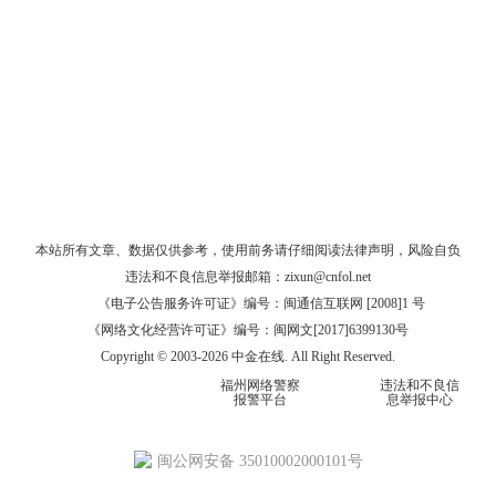
本站所有文章、数据仅供参考，使用前务请仔细阅读
法律声明
，风险自负
违法和不良信息举报邮箱：
zixun@cnfol.net
《电子公告服务许可证》编号：闽通信互联网 [2008]1 号
《网络文化经营许可证》编号：闽网文[2017]6399130号
Copyright © 2003-2026 中金在线. All Right Reserved.
福州网络警察
违法和不良信
报警平台
息举报中心
闽公网安备 35010002000101号