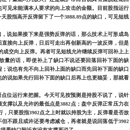
也可见未能满本人要求的向上攻击的金额。目前股指运行
股指高开反弹留下了一个3888.89点的缺口，可见短线
，说如果接下来是强势反弹的话，那么技术上可形成岛
后直接向上反弹，日后可走出再创新高的一波反弹，但是
的成交向上反弹。再者可见短线允许继续反弹可回补上上
放量的话，即使补上了缺口不说还要回落回补下面的缺
程；说也有先不向上回补上面的缺口而先回补下面的缺口
也的说如果先行回补下面的缺口后再上也更稳妥，那就看
点位运行来把握。今天可见按预测是持股不说了，说针
强支撑以及允许的最低点是3882点；盘中反弹正常压力在
何运行，只要股指3902点之上时就以持股为主，反弹看是否放
但不跟且或许还要考虑减仓，再者就是说回落低于3902