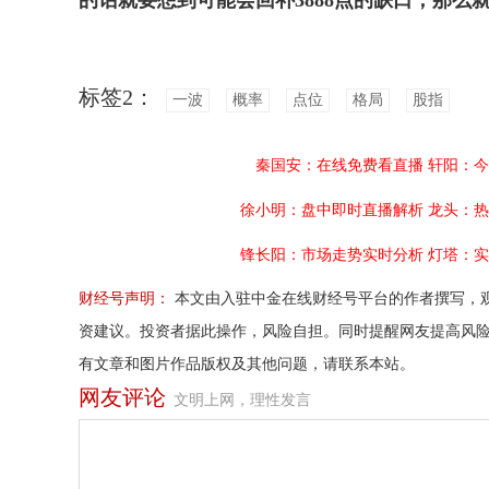
的话就要想到可能会回补3888点的缺口，那么
标签2：
一波
概率
点位
格局
股指
秦国安：在线免费看直播
轩阳：今
徐小明：盘中即时直播解析
龙头：热
锋长阳：市场走势实时分析
灯塔：实
财经号声明：
本文由入驻中金在线财经号平台的作者撰写，
资建议。投资者据此操作，风险自担。同时提醒网友提高风
有文章和图片作品版权及其他问题，请联系本站。
网友评论
文明上网，理性发言