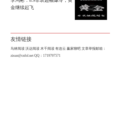
李鸿彬：8.9非农超幅爆冷，黄
金继续起飞
友情链接
马林阅读
沃达阅读
木千阅读
有连云
赢家聊吧
文章举报邮箱：
zixun@cnfol.net
QQ：1719797571