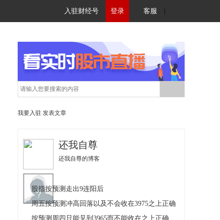
入驻财经号
登录
客服
|
我要入驻
发表文章
还我自尊
还我自尊的博客
股指按预测走出9连阳后
周五按预测冲高回落以及不会收在3975之上正确
按预测周四只能见到3965而不能收在之上正确