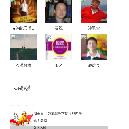
★淘氣天尊...
梁祝
沙黾农
沙漠雄鹰
玉名
潘益兵
换一批
24小时热文
周末重
强势攀升下周决战四千
磅！老特
又画K线