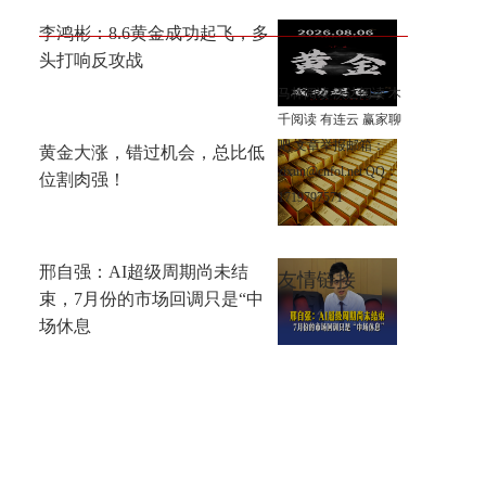
李鸿彬：8.6黄金成功起飞，多
头打响反攻战
马林阅读
沃达阅读
木
千阅读
有连云
赢家聊
吧
文章举报邮箱：
黄金大涨，错过机会，总比低
zixun@cnfol.net
QQ：
位割肉强！
1719797571
邢自强：AI超级周期尚未结
友情链接
束，7月份的市场回调只是“中
场休息