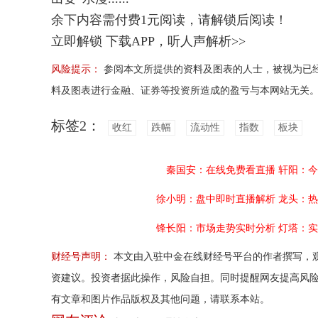
余下内容需付费
1
元阅读，请解锁后阅读！
立即解锁
下载APP，听人声解析>>
风险提示：
参阅本文所提供的资料及图表的人士，被视为已
料及图表进行金融、证券等投资所造成的盈亏与本网站无关
标签2：
收红
跌幅
流动性
指数
板块
秦国安：在线免费看直播
轩阳：今
徐小明：盘中即时直播解析
龙头：热
锋长阳：市场走势实时分析
灯塔：实
财经号声明：
本文由入驻中金在线财经号平台的作者撰写，
资建议。投资者据此操作，风险自担。同时提醒网友提高风
有文章和图片作品版权及其他问题，请联系本站。