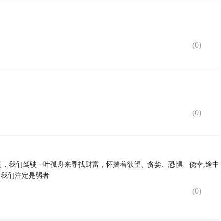
(
0
)
(
0
)
，我们驾驶一叶孤舟来寻找财富，怀揣着欲望、贪婪、恐惧、侥幸,途中
中我们注定是弱者
(
0
)