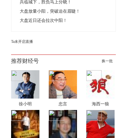
兵临城下，胜负马上分晓！
大盘放量小阳，突破迫在眉睫！
大盘近日还会拉次中阳！
Ta未开启直播
推荐财经号
换一批
徐小明
忠言
海西一狼