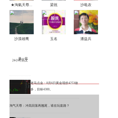
★淘氣天尊...
梁祝
沙黾农
沙漠雄鹰
玉名
潘益兵
换一批
24小时热文
老马点金：8月6日黄金现价4253做
多，目标4300。
淘气天尊：冲高回落再翘尾，谁在玩套路？