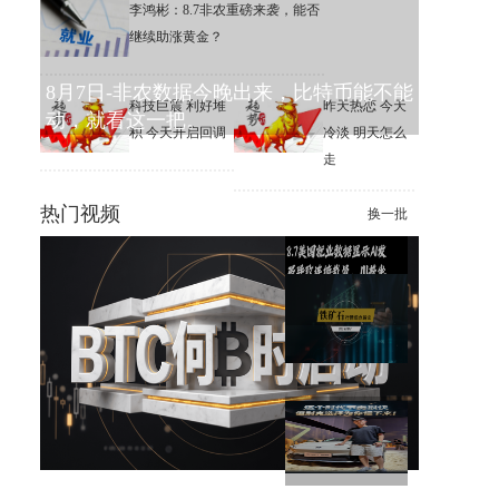
李鸿彬：8.7非农重磅来袭，能否
继续助涨黄金？
8月7日-非农数据今晚出来，比特币能不能
科技巨震 利好堆
昨天热恋 今天
动，就看这一把。
积 今天开启回调
冷淡 明天怎么
走
热门视频
换一批
美国就业数据显示AI发展导致
连续裁员，川普坐不住了
趋势追踪2.0星雅龙老师课程8月
7日铁矿石日内观点解读
这个时代节奏很快，但别克选
择为你慢下来