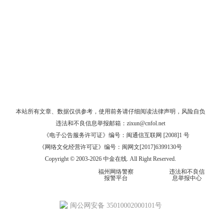
本站所有文章、数据仅供参考，使用前务请仔细阅读
法律声明
，风险自负
违法和不良信息举报邮箱：
zixun@cnfol.net
《电子公告服务许可证》编号：闽通信互联网 [2008]1 号
《网络文化经营许可证》编号：闽网文[2017]6399130号
Copyright © 2003-2026 中金在线. All Right Reserved.
福州网络警察
违法和不良信
报警平台
息举报中心
闽公网安备 35010002000101号