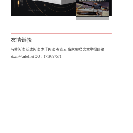
这个时代节奏很快，但别克选
择为你慢下来
友情链接
马林阅读
沃达阅读
木千阅读
有连云
赢家聊吧
文章举报邮箱：
zixun@cnfol.net
QQ：1719797571