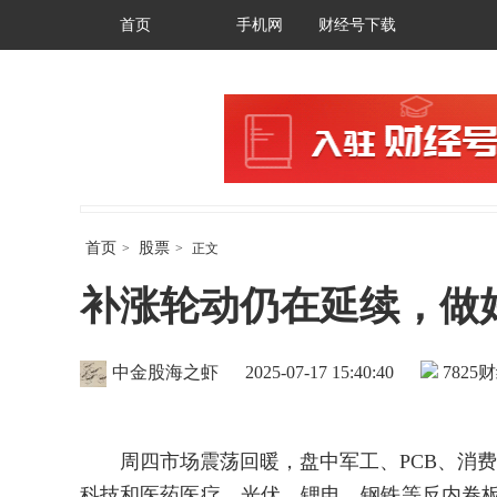
首页
手机网
财经号下载
首页
股票
>
>
正文
补涨轮动仍在延续，做
中金股海之虾
2025-07-17 15:40:40
7825
财
周四市场震荡回暖，盘中军工、PCB、消费电
科技和医药医疗、光伏、锂电、钢铁等反内卷板块