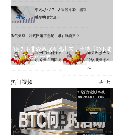
李鸿彬：8.7非农重磅来袭，能否
继续助涨黄金？
淘气天尊：冲高回落再翘尾，谁在玩套路？
8月7日-非农数据今晚出来，比特币能不能
科技巨震 利好堆
昨天热恋 今天
动，就看这一把。
积 今天开启回调
冷淡 明天怎么
走
热门视频
换一批
美国就业数据显示AI发展导致
连续裁员，川普坐不住了
趋势追踪2.0星雅龙老师课程8月
7日铁矿石日内观点解读