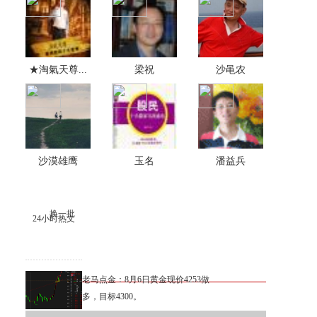
★淘氣天尊...
梁祝
沙黾农
沙漠雄鹰
玉名
潘益兵
换一批
24小时热文
老马点金：8月6日黄金现价4253做
多，目标4300。