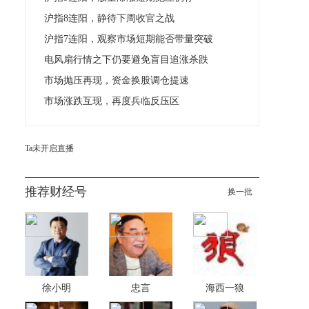
沪指8连阳，静待下周收官之战
沪指7连阳，观察市场短期能否带量突破
电风扇行情之下仍要避免盲目追涨杀跌
市场抛压再现，资金换股调仓提速
市场涨跌互现，再度兵临反压区
Ta未开启直播
推荐财经号
换一批
徐小明
忠言
海西一狼