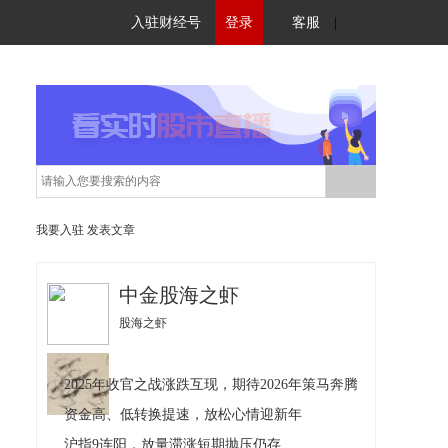
入驻财经号
登录
客服
|
我要入驻
发表文章
中金股海之虾
股海之虾
2025年收官之战涨跌互现，期待2026年策马奔腾
资金高、低转换提速，放松心情迎新年
沪指9连阳，放量滞涨短期抛压仍存