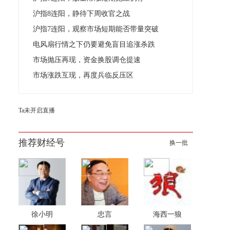
沪指8连阳，静待下周收官之战
沪指7连阳，观察市场短期能否带量突破
电风扇行情之下仍要避免盲目追涨杀跌
市场抛压再现，资金换股调仓提速
市场涨跌互现，再度兵临反压区
Ta未开启直播
推荐财经号
换一批
徐小明
忠言
海西一狼