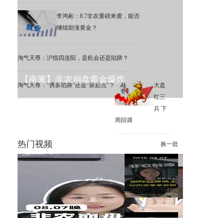
李鸿彬：8.7非农重磅来袭，能否
继续助涨黄金？
淘气天尊：沪指四连阳，是机会还是陷阱？
【南篱】非农崩盘黄金爆炸
淘气天尊：“诱多陷阱”还是“新起点”？
大盘
红三
兵 下
周回调
热门视频
换一批
李鸿彬：8.7黄金大非农来了，
你看涨还是看跌？
【南篱】黄金想涨要注意