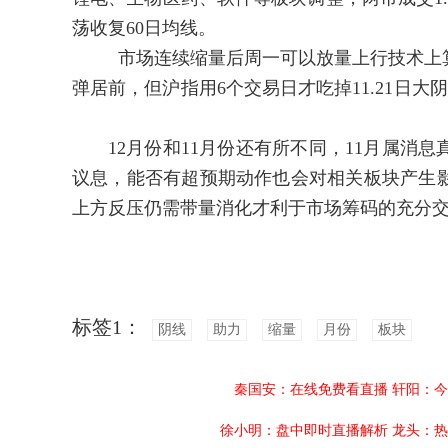
荡收复60日均线。
市场连续缩量后周一可以放量上行技术上算
弹居前，但沪指用6个交易日才吃掉11.21日
12月份和11月份还有所不同，11月属消息
议息，能否有超预期动作也会对相关板块产生
上方反压仍需带量消化才利于市场筹码的充分
标签1：
阴线
助力
缩量
月份
板块
秦国安：在线免费看直播
轩阳：今
徐小明：盘中即时直播解析
龙头：热