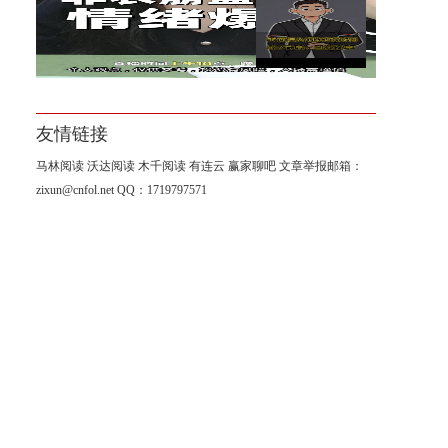
杨山海：8月非农进入倒计时阶
段！
友情链接
马林阅读
沃达阅读
木千阅读
有连云
赢家聊吧
文章举报邮箱：
zixun@cnfol.net
QQ：1719797571