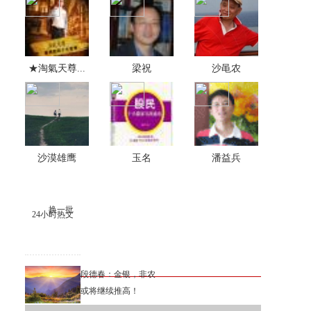
★淘氣天尊...
梁祝
沙黾农
沙漠雄鹰
玉名
潘益兵
换一批
24小时热文
段德春：金银，非农
或将继续推高！