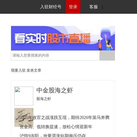
入驻财经号
登录
客服
|
我要入驻
发表文章
中金股海之虾
股海之虾
2025年收官之战涨跌互现，期待2026年策马奔腾
资金高、低转换提速，放松心情迎新年
沪指9连阳，放量滞涨短期抛压仍存