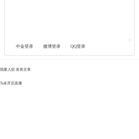
文明上网，理性发言
中金登录
微博登录
QQ登录
我要入驻
发表文章
Ta未开启直播