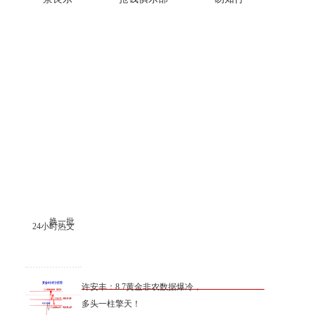
换一批
24小时热文
许安丰：8.7黄金非农数据爆冷，
多头一柱擎天！