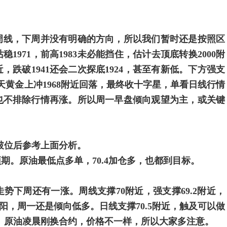
看周线，下周并没有明确的方向，所以我们暂时还是按照区
1971，前高1983未必能挡住，估计去顶底转换2000附
近，跌破1941还会二次探底1924，甚至有新低。下方强支
昨天黄金上冲1968附近回落，最终收十字星，单看日线行情
也不排除行情再涨。所以周一早盘倾向观望为主，或关键
，破位后参考上面分析。
合预期。原油最低点多单，70.4加仓多，也都到目标。
下周还有一涨。周线支撑70附近，强支撑69.2附近，
收阳，周一还是倾向低多。日线支撑70.5附近，触及可以做
附近。原油凌晨刚换合约，价格不一样，所以大家多注意。