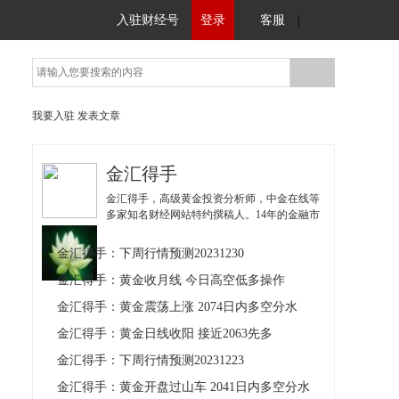
入驻财经号
登录
客服
|
我要入驻
发表文章
金汇得手
金汇得手，高级黄金投资分析师，中金在线等
多家知名财经网站特约撰稿人。14年的金融市
场分析经验，擅长裸K和供需关系，一直秉承
互惠双赢的原则，为金融投资者答疑解惑指点
金汇得手：下周行情预测20231230
江山。q/v：16627130
金汇得手：黄金收月线 今日高空低多操作
金汇得手：黄金震荡上涨 2074日内多空分水
金汇得手：黄金日线收阳 接近2063先多
金汇得手：下周行情预测20231223
金汇得手：黄金开盘过山车 2041日内多空分水