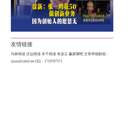
为7.5%，远低于标普500
李迅雷：科创50中位数市盈率
已接近100倍
友情链接
马林阅读
沃达阅读
木千阅读
有连云
赢家聊吧
文章举报邮箱：
zixun@cnfol.net
QQ：1719797571