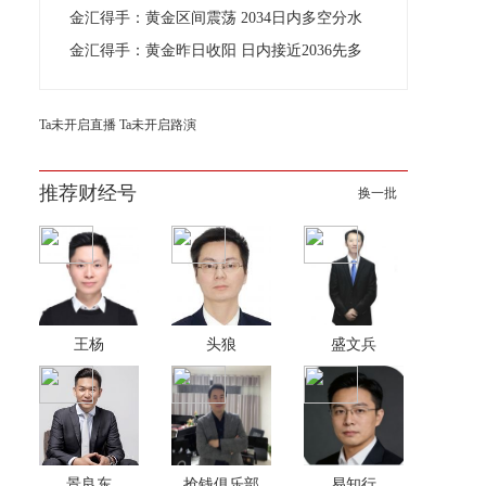
金汇得手：黄金区间震荡 2034日内多空分水
金汇得手：黄金昨日收阳 日内接近2036先多
Ta未开启直播
Ta未开启路演
推荐财经号
换一批
王杨
头狼
盛文兵
景良东
抢钱俱乐部
易知行