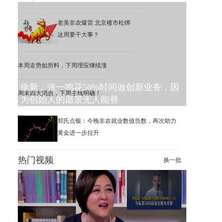
老美非农爆雷 北京楼市松绑
这周要干大事？
本周走势如所料，下周理应继续涨
徐新：张一鸣花50%时间做创新业务，因
周末四大消息，下周主线明确！
为创始人的愿景无人能替
郑氏点银：今晚非农就业数值负数，再次助力
黄金进一步拉升
热门视频
换一批
李迅雷：6.3%的公司，撑起了
美股1万家公司的市值增长
李迅雷：A股一季度平均ROE