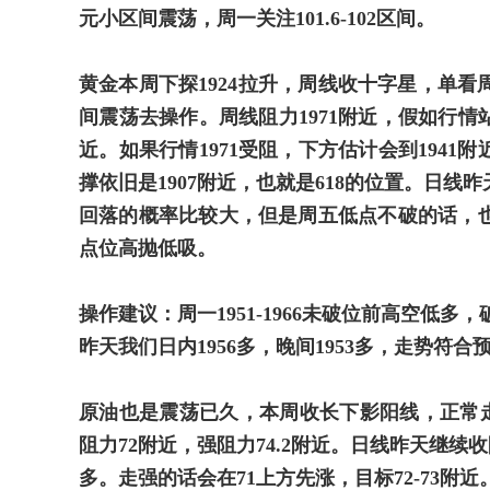
元小区间震荡，周一关注101.6-102区间。
黄金本周下探1924拉升，周线收十字星，单
间震荡去操作。周线阻力1971附近，假如行情站稳
近。如果行情1971受阻，下方估计会到1941附
撑依旧是1907附近，也就是618的位置。日线
回落的概率比较大，但是周五低点不破的话，
点位高抛低吸。
操作建议：周一1951-1966未破位前高空低多
昨天我们日内1956多，晚间1953多，走势符
原油也是震荡已久，本周收长下影阳线，正常走势
阻力72附近，强阻力74.2附近。日线昨天继续
多。走强的话会在71上方先涨，目标72-73