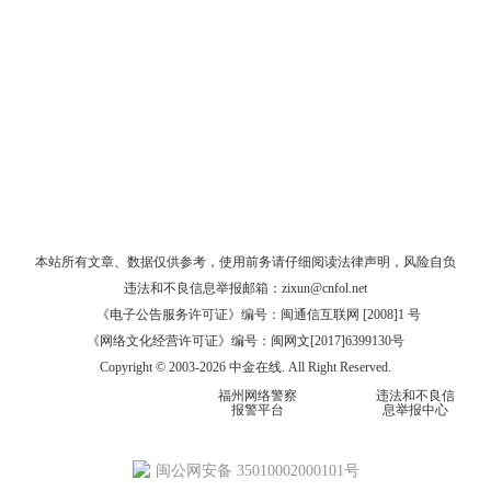
本站所有文章、数据仅供参考，使用前务请仔细阅读
法律声明
，风险自负
违法和不良信息举报邮箱：
zixun@cnfol.net
《电子公告服务许可证》编号：闽通信互联网 [2008]1 号
《网络文化经营许可证》编号：闽网文[2017]6399130号
Copyright © 2003-2026 中金在线. All Right Reserved.
福州网络警察
违法和不良信
报警平台
息举报中心
闽公网安备 35010002000101号