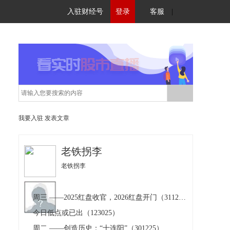
入驻财经号
登录
客服
|
我要入驻
发表文章
老铁拐李
老铁拐李
周三 ——2025红盘收官，2026红盘开门（311225）
今日低点或已出（123025）
周二 ——创造历史：“十连阳”（301225）