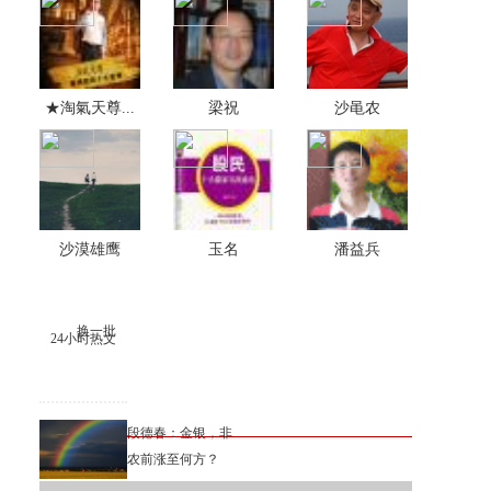
★淘氣天尊...
梁祝
沙黾农
沙漠雄鹰
玉名
潘益兵
换一批
24小时热文
段德春：金银，非
农前涨至何方？