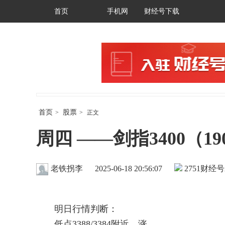
首页
手机网
财经号下载
首页
股票
>
>
正文
周四 ——剑指3400（19
老铁拐李
2025-06-18 20:56:07
2751
财经号
明日行情判断：
低点3388/3384附近。涨。