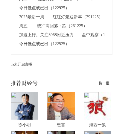
今日低点或已出（122925）
2025最后一周——红红灯笼迎新年（291225）
周五 ——或冲高回落：跌（261225）
加速上行。关注3968附近压力——盘中观察（122525）
今日低点或已出（122525）
Ta未开启直播
推荐财经号
换一批
徐小明
忠言
海西一狼