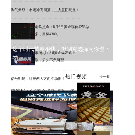
淘气天尊：市场冲高回落，主力意图明显！
老马点金：8月6日黄金现价4253做
多，目标4300。
这个时代节奏很快，但别克选择为你慢下
李鸿彬：8.6黄金爆发式上
来
涨，多头不负所望
热门视频
换一批
信号明确，科技两大方向不动摇！
李鸿彬：8.6黄金成功起飞，多
头打响反攻战
黄金大涨，错过机会，总比低
位割肉强！