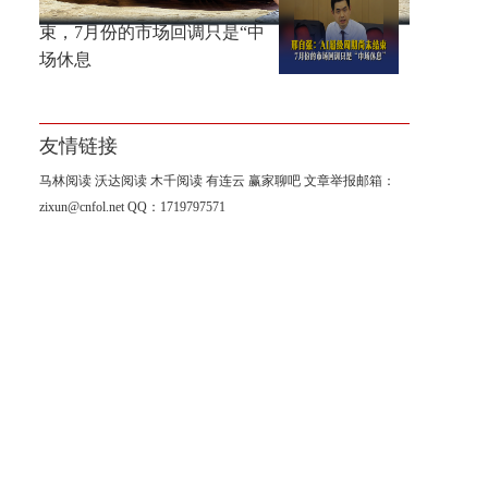
邢自强：AI超级周期尚未结
束，7月份的市场回调只是“中
场休息
友情链接
马林阅读
沃达阅读
木千阅读
有连云
赢家聊吧
文章举报邮箱：
zixun@cnfol.net
QQ：1719797571