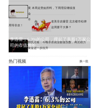
黄
本周走势如所料，下周理应继续涨
金
不
老美非农爆雷 北京楼市松绑
用等非农！
这周要干大事？
李迅雷：6.3%的公司，撑起了美股1万家公
郑氏点银：今晚非农就业数值负数，再次助力
司的市值增长
黄金进一步拉升
热门视频
换一批
李迅雷：A股一季度平均ROE
为7.5%，远低于标普500
李迅雷：科创50中位数市盈率
已接近100倍