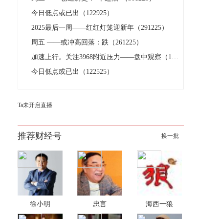
今日低点或已出（122925）
2025最后一周——红红灯笼迎新年（291225）
周五 ——或冲高回落：跌（261225）
加速上行。关注3968附近压力——盘中观察（122525）
今日低点或已出（122525）
Ta未开启直播
推荐财经号
换一批
徐小明
忠言
海西一狼