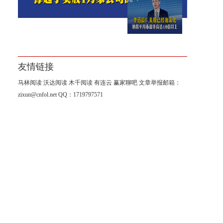
李迅雷：美股已经泡沫化，纳
指平均市盈率高达40倍以上
友情链接
马林阅读
沃达阅读
木千阅读
有连云
赢家聊吧
文章举报邮箱：
zixun@cnfol.net
QQ：1719797571