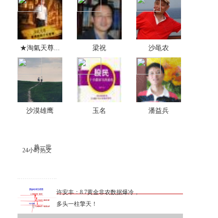
★淘氣天尊...
梁祝
沙黾农
沙漠雄鹰
玉名
潘益兵
换一批
24小时热文
许安丰：8.7黄金非农数据爆冷，
多头一柱擎天！