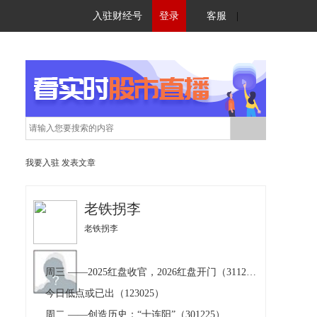
入驻财经号
登录
客服
|
我要入驻
发表文章
老铁拐李
老铁拐李
周三 ——2025红盘收官，2026红盘开门（311225）
今日低点或已出（123025）
周二 ——创造历史：“十连阳”（301225）