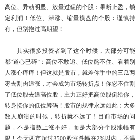
高位、异动明显、放量过猛的个股：果断止盈，锁
定利润！低位、滞涨、缩量横盘的个股：谨慎持
有，但别抱过高期望！
其实很多投资者到了这个时候，大部分可能
都“道心已碎”：高位不敢追、低位熬不住、看着别
人涨心痒痒！但这就是股市，就差你手中的三瓜两
枣去割肉追涨，才会成为市场转折点！你忍不住割
了低位股去追高位股，主力正好把高位股倒给你，
转身接你的低位筹码！股市的规律永远如此：大多
数人崩溃的时候，转折就不远了！目前市场的问
题，不是指数上涨不好，而是大部分个股涨幅有
限！今天两市超过3500股涨跌幅在2%以内，不温