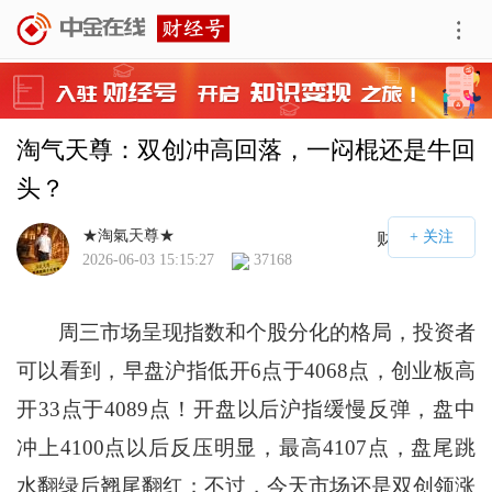
淘气天尊：双创冲高回落，一闷棍还是牛回
头？
★淘氣天尊★
财经号APP
2026-06-03 15:15:27
37168
周三市场呈现指数和个股分化的格局，投资者
可以看到，早盘沪指低开6点于4068点，创业板高
开33点于4089点！开盘以后沪指缓慢反弹，盘中
冲上4100点以后反压明显，最高4107点，盘尾跳
水翻绿后翘尾翻红；不过，今天市场还是双创领涨