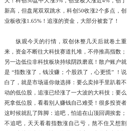
天！科创50盘中大涨5%，创业板大涨近4%，创了
新高，但盘尾双双跳水，科创50收涨2个多点，创
业板收涨1.65%！追涨的资金，大部分被套了！
纵观今天的行情，双创休整几天后就卷土重
来，资金不断往大科技赛道扎堆，不停推高指数；
另一边低位非科技板块持续阴跌磨底！散户账户就
是 “指数涨了，钱没赚；个股跌了，心更慌” ！说
白了，就是市场逼你做选择：要么卖掉手里趴着不
动的低位股，追涨已经涨了一大波的大科技；要么
死拿低位股，看着别人赚钱自己难受！很多投资者
这时候就乱了阵脚：追吧，怕追在山顶回调挨套；
不追吧，天天看着指数涨自己亏，熬不住又想割