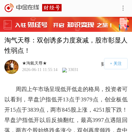
淘气天尊：双创诱多力度衰减，股市彰显人
性弱点！
★淘氣天尊★
财经号APP
2026-06-11 11:55:14
33031
周四上午市场呈现低开低走的格局，投资者可
以看到，早盘沪指低开13点于3979点，创业板低
开15点于3839点，两市845股上涨，4251股下跌！
早盘沪指低开以后反抽翻红，最高3997点遇阻回
落，两市个股始终跌多涨少，双创再度领跌，盘中