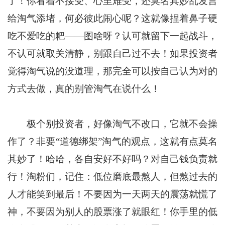
了！你看着不接受、心里难受，还莫名其妙乱发言
给淘气添堵，何必彼此闹心呢？这就像捏着鼻子硬
吃不爱吃的粑——图啥呀？认可就留下一起战斗，
不认可就取关清静，别跟自己过不去！如果投资者
觉得淘气说的没道理，那完全可以按自己认为对的
方式去做，真的别管淘气在说什么！
极个别投资者，好像淘气不改口，它就不会操
作了？非要“道德绑架”淘气的观点，这就有点莫名
其妙了！哈哈，各自安好不好吗？对自己钱负责就
行！淘粉们，记住：低位磨底最熬人，但熬过去的
人才能笑到最后！不要因为一天两天的震荡就慌了
神，不要因为别人的股票涨了就眼红！你手里的低