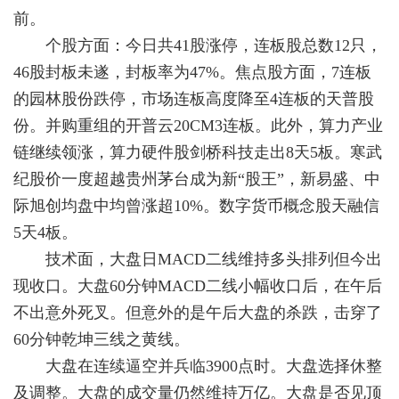
前。
个股方面：今日共41股涨停，连板股总数12只，
46股封板未遂，封板率为47%。焦点股方面，7连板
的园林股份跌停，市场连板高度降至4连板的天普股
份。并购重组的开普云20CM3连板。此外，算力产业
链继续领涨，算力硬件股剑桥科技走出8天5板。寒武
纪股价一度超越贵州茅台成为新“股王”，新易盛、中
际旭创均盘中均曾涨超10%。数字货币概念股天融信
5天4板。
技术面，大盘日MACD二线维持多头排列但今出
现收口。大盘60分钟MACD二线小幅收口后，在午后
不出意外死叉。但意外的是午后大盘的杀跌，击穿了
60分钟乾坤三线之黄线。
大盘在连续逼空并兵临3900点时。大盘选择休整
及调整。大盘的成交量仍然维持万亿。大盘是否见顶