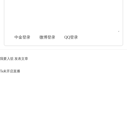
文明上网，理性发言
中金登录
微博登录
QQ登录
我要入驻
发表文章
Ta未开启直播