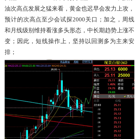
油次高点发展之猛来看，黄金也迟早会发力上攻，
预计的次高点至少会试探2000关口；加之，周线
和月线级别维持看涨多头形态，中长期趋势上涨不
变；因此，短线操作上，坚持以回测多为主来安
排；