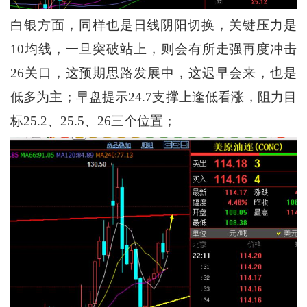
白银方面，同样也是日线阴阳切换，关键压力是
10均线，一旦突破站上，则会有所走强再度冲击
26关口，这预期思路发展中，这迟早会来，也是
低多为主；早盘提示24.7支撑上逢低看涨，阻力目
标25.2、25.5、26三个位置；