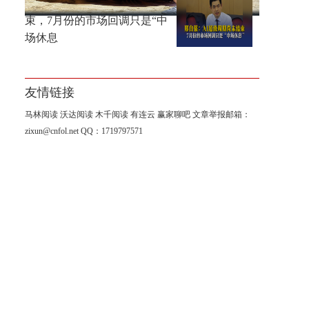
邢自强：AI超级周期尚未结
束，7月份的市场回调只是“中
场休息
友情链接
马林阅读
沃达阅读
木千阅读
有连云
赢家聊吧
文章举报邮箱：
zixun@cnfol.net
QQ：1719797571