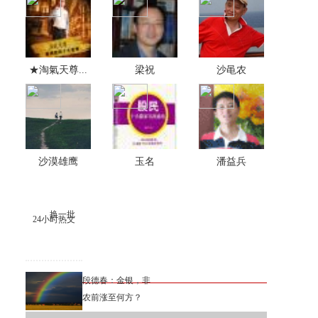
★淘氣天尊...
梁祝
沙黾农
沙漠雄鹰
玉名
潘益兵
换一批
24小时热文
段德春：金银，非
农前涨至何方？