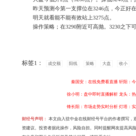
昨天预测今第一支撑位在3246点，今正好
明天就看能不能有效站上3275点。
操作策略；在3290附近可高抛。3230之下
标签1：
成交额
阳线
策略
大盘
收小
秦国安：在线免费看直播
轩阳：今
徐小明：盘中即时直播解析
龙头：热
锋长阳：市场走势实时分析
灯塔：实
财经号声明：
本文由入驻中金在线财经号平台的作者撰写，
资建议。投资者据此操作，风险自担。同时提醒网友提高风