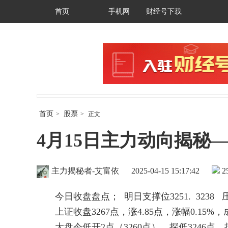
首页
手机网
财经号下载
首页
股票
>
>
正文
4月15日主力动向揭秘
主力揭秘者-艾富依
2025-04-15 15:17:42
2
今日收盘盘点； 明日支撑位3251. 3238 压力位
上证收盘3267点，涨4.85点，涨幅0.15%
大盘今低开2点（3260点）。探低3246点，