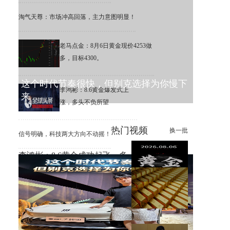
淘气天尊：市场冲高回落，主力意图明显！
老马点金：8月6日黄金现价4253做
多，目标4300。
这个时代节奏很快，但别克选择为你慢下
李鸿彬：8.6黄金爆发式上
来
涨，多头不负所望
热门视频
换一批
信号明确，科技两大方向不动摇！
李鸿彬：8.6黄金成功起飞，多
头打响反攻战
黄金大涨，错过机会，总比低
位割肉强！