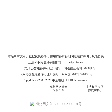
本站所有文章、数据仅供参考，使用前务请仔细阅读
法律声明
，风险自负
违法和不良信息举报邮箱：
zixun@cnfol.net
《电子公告服务许可证》编号：闽通信互联网 [2008]1 号
《网络文化经营许可证》编号：闽网文[2017]6399130号
Copyright © 2003-2026 中金在线. All Right Reserved.
福州网络警察
违法和不良信
报警平台
息举报中心
闽公网安备 35010002000101号