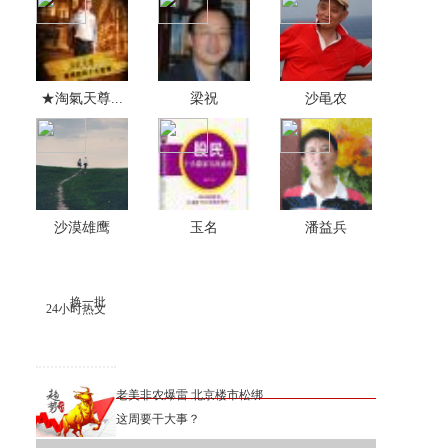
★淘氣天尊...
梁祝
沙黾农
沙漠雄鹰
玉名
潘益兵
换一批
24小时热文
老美非农爆雷 北京楼市松绑
这周要干大事？