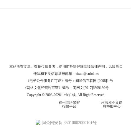
本站所有文章、数据仅供参考，使用前务请仔细阅读
法律声明
，风险自负
违法和不良信息举报邮箱：
zixun@cnfol.net
《电子公告服务许可证》编号：闽通信互联网 [2008]1 号
《网络文化经营许可证》编号：闽网文[2017]6399130号
Copyright © 2003-2026 中金在线. All Right Reserved.
福州网络警察
违法和不良信
报警平台
息举报中心
闽公网安备 35010002000101号