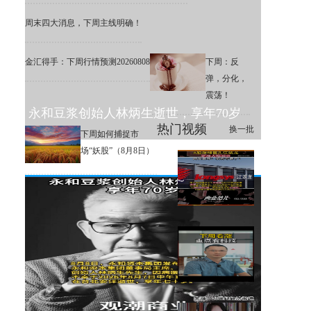
周末四大消息，下周主线明确！
金汇得手：下周行情预测20260808
下周：反
弹，分化，
震荡！
永和豆浆创始人林炳生逝世，享年70岁
热门视频
换一批
下周如何捕捉市
场“妖股”（8月8日）
A股存储巨头江波龙定增大幅溢
价，网友直呼：机构亏麻了！
下周大盘分析和交易策略！