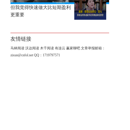
徐新：投资京东时它一直亏，
但我觉得快速做大比短期盈利
更重要
友情链接
马林阅读
沃达阅读
木千阅读
有连云
赢家聊吧
文章举报邮箱：
zixun@cnfol.net
QQ：1719797571