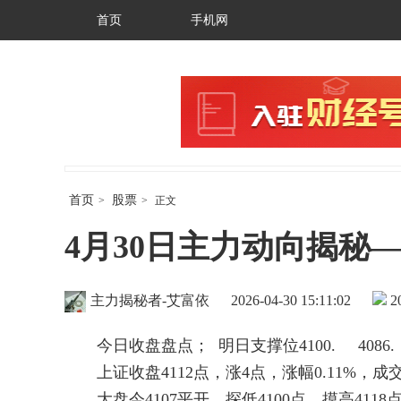
首页
手机网
首页
股票
>
>
正文
4月30日主力动向揭秘
主力揭秘者-艾富依
2026-04-30 15:11:02
2
今日收盘盘点； 明日支撑位4100. 4086. 
上证收盘4112点，涨4点，涨幅0.11%，成
大盘今4107平开，探低4100点，摸高411