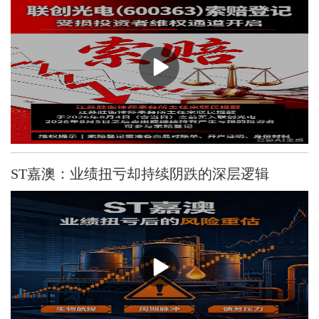
ST嘉澳：业绩扭亏却持续阴跌的深层逻辑