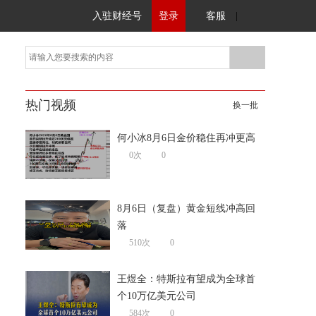
入驻财经号
登录
客服
|
热门视频
换一批
何小冰8月6日金价稳住再冲更高
0次
0
8月6日（复盘）黄金短线冲高回
落
510次
0
王煜全：特斯拉有望成为全球首
个10万亿美元公司
584次
0