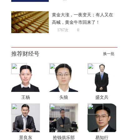
黄金大涨，一夜变天；有人又在
高喊，黄金牛市回来了！
1767次
0
推荐财经号
换一批
王杨
头狼
盛文兵
景良东
抢钱俱乐部
易知行