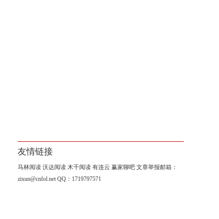
友情链接
马林阅读
沃达阅读
木千阅读
有连云
赢家聊吧
文章举报邮箱：
zixun@cnfol.net
QQ：1719797571