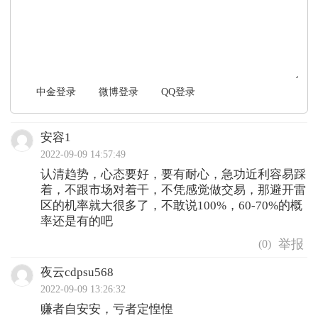
文明上网，理性发言
中金登录
微博登录
QQ登录
安容1
2022-09-09 14:57:49
认清趋势，心态要好，要有耐心，急功近利容易踩
着，不跟市场对着干，不凭感觉做交易，那避开雷
区的机率就大很多了，不敢说100%，60-70%的概
率还是有的吧
(
0
)
夜云cdpsu568
2022-09-09 13:26:32
赚者自安安，亏者定惶惶