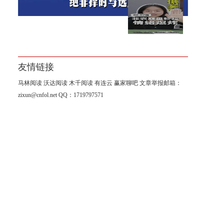
【南篱】非农崩盘黄金爆炸
友情链接
马林阅读
沃达阅读
木千阅读
有连云
赢家聊吧
文章举报邮箱：
zixun@cnfol.net
QQ：1719797571