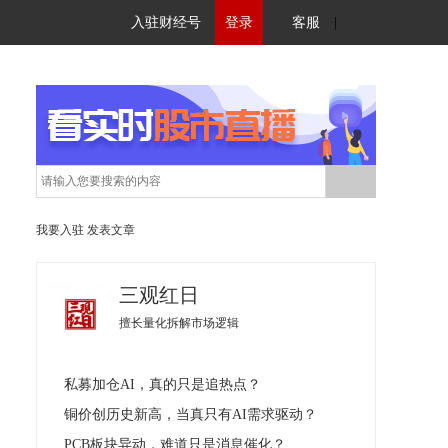
入驻财经号
登录
客服
|
我要入驻
发表文章
三观红日
擅长量化拆解市场逻辑
私募加仓AI，真的只是追热点？
铜价创历史新高，当真只有AI需求驱动？
PCB板块异动，难道只是消息催化？