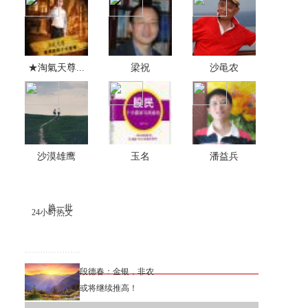
★淘氣天尊...
梁祝
沙黾农
沙漠雄鹰
玉名
潘益兵
换一批
24小时热文
段德春：金银，非农
或将继续推高！