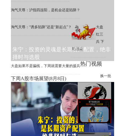
淘气天尊：沪指四连阳，是机会还是陷阱？
淘气天尊：“诱多陷阱”还是“新起点”？
大盘
红三
兵 下
朱宁：投资的灵魂是长期资产配置，绝非
周回调
择时与选股
热门视频
大盘如果不是骗线，下周就需要大量的援兵
换一批
下周A股市场展望(8月8日)
签下张凌赫之后 可比克又亮出
了三张王牌