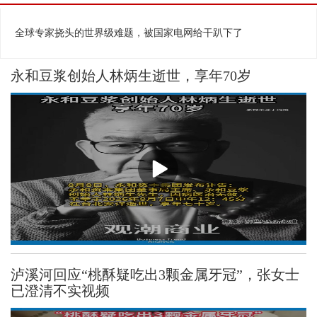
相关视频
换一批
全球专家挠头的世界级难题，被国家电网给干趴下了
永和豆浆创始人林炳生逝世，享年70岁
泸溪河回应“桃酥疑吃出3颗金属牙冠”，张女士
已澄清不实视频