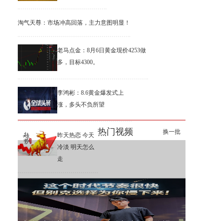
淘气天尊：市场冲高回落，主力意图明显！
老马点金：8月6日黄金现价4253做
多，目标4300。
李鸿彬：8.6黄金爆发式上
涨，多头不负所望
热门视频
换一批
昨天热恋 今天
冷淡 明天怎么
走