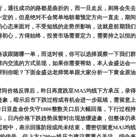
，通往成功的路都是曲折的，而一旦走反，则将会失去
一定的，但是绝对不会简单地朝着预定方向一直走，期间
的心态来面对，不受短线的走势所影响，这就是前期我们
得初心，方得始终，投资市场需要定力，需要持之以恒的
该跟随哪一单，而这时候，你可以选择观察一下我们群
群内交流的方式呈现，如果你需要帮助，本人金盛达会一
帮到你呢？下面金盛达老师简单跟大家分析一下黄金原油
价格反弹后，昨日再度跌至MA5均线下方承压，录得
迹象，暗示后市下跌过程或有机会进一步延续，需留意上
日亚盘金价失守1800整数关口后大幅回落，下行过程持
65，日内价格下跌趋势虽暂时出现放缓迹象，但整体仍承
过程中，表示回落阶段或尚未结束，需密切留意MA5均线
的信号，但上方1790一线压力建议需重点关注。综合来