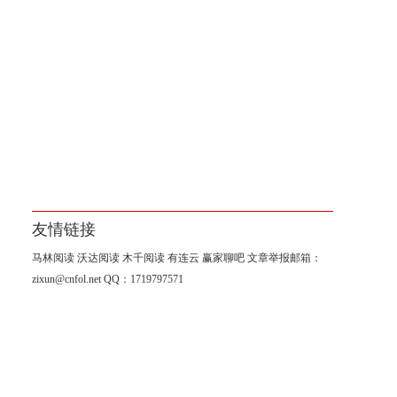
友情链接
马林阅读
沃达阅读
木千阅读
有连云
赢家聊吧
文章举报邮箱：
zixun@cnfol.net
QQ：1719797571