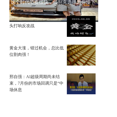
这个时代节奏很快，但别克选择为你慢下
来
李鸿彬：8.6黄金成功起飞，多
头打响反攻战
黄金大涨，错过机会，总比低
位割肉强！
邢自强：AI超级周期尚未结
束，7月份的市场回调只是“中
场休息