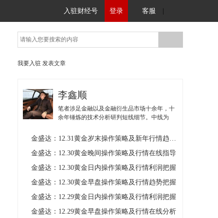
入驻财经号
登录
客服
|
我要入驻
发表文章
李鑫顺
笔者涉足金融以及金融衍生品市场十余年，十
余年锤炼的技术分析研判短线细节。中线为
主，短线为辅。对黄金有深入而独特的见解。
本人用心写好每一段分析，传递有价值的投资
金盛达：12.31黄金岁末操作策略及新年行情趋势分析
指导经验丰富，提倡授之以渔的投资技巧。朋
友圈更新趋势分析和操作思路，把握不住行情
金盛达：12.30黄金晚间操作策略及行情在线指导
的朋友，本人在线指导，在每次数据公布前五
金盛达：12.30黄金日内操作策略及行情利润把握
分钟布局，需帮助的朋友可添加本人！
金盛达：12.30黄金早盘操作策略及行情趋势把握
金盛达：12.29黄金日内操作策略及行情利润把握
金盛达：12.29黄金早盘操作策略及行情在线分析