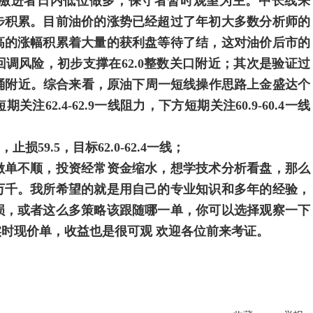
激进者日内低位做多，保守者暂时观望为主。中长线来
步积累。目前油价的涨势已经超过了年初大多数分析师的
高的涨幅积累着大量的获利盘等待了结，这对油价后市的
调风险，初步支撑在62.0整数关口附近；其次是验证过
美元/桶附近。综合来看，原油下周一短线操作思路上金盛达个
2.4-62.9一线阻力，下方短期关注60.9-60.4一线
59.5，目标62.0-62.4一线；
单不顺，投资经常资金缩水，想学技术分析看盘，那么
万千。我所希望的就是用自己的专业知识和多年的经验，
损，或者这么多策略该跟随哪一单，你可以选择观察一下
时现价单，收益也是很可观 欢迎各位前来考证。