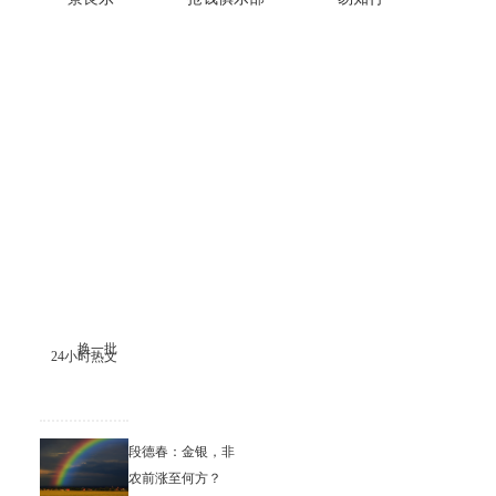
换一批
24小时热文
段德春：金银，非
农前涨至何方？