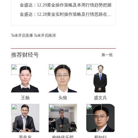
金盛达：12.29黄金操作策略及本周行情趋势把握
金盛达：12.28黄金实时操作策略及行情思路在线分析
Ta未开启直播
Ta未开启路演
推荐财经号
换一批
王杨
头狼
盛文兵
景良东
抢钱俱乐部
易知行