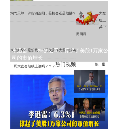
淘气天尊：沪指四连阳，是机会还是陷阱？
大盘
红三
兵 下
周回调
李迅雷：6.3%的公司，撑起了美股1万家公
大盘如果不是骗线，下周就需要大量的援兵
司的市值增长
热门视频
换一批
下周大盘会继续上涨吗？？？
李迅雷：A股一季度平均ROE
为7.5%，远低于标普500
李迅雷：科创50中位数市盈率
已接近100倍