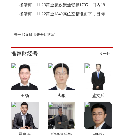
杨清河：11.23黄金超跌聚焦强撑1795，日内1800做多
杨清河：11.22黄金1849高位空精准而下，目标继续看25
Ta未开启直播
Ta未开启路演
推荐财经号
换一批
王杨
头狼
盛文兵
景良东
抢钱俱乐部
易知行