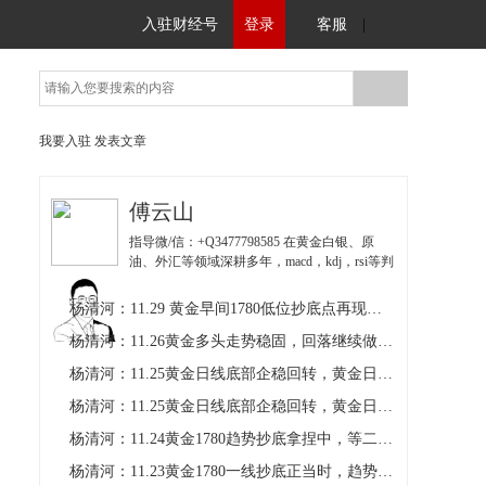
入驻财经号
登录
客服
|
我要入驻
发表文章
傅云山
指导微/信：+Q3477798585 在黄金白银、原
油、外汇等领域深耕多年，macd，kdj，rsi等判
定行情走势将趋势量价关系展现的通俗明了，
稳健的交易理念为众多投资者保驾护航！
杨清河：11.29 黄金早间1780低位抄底点再现，长线持有
杨清河：11.26黄金多头走势稳固，回落继续做多布局！
杨清河：11.25黄金日线底部企稳回转，黄金日内回调多
杨清河：11.25黄金日线底部企稳回转，黄金日内回调继续多
杨清河：11.24黄金1780趋势抄底拿捏中，等二段回落继多
杨清河：11.23黄金1780一线抄底正当时，趋势支撑猛干多