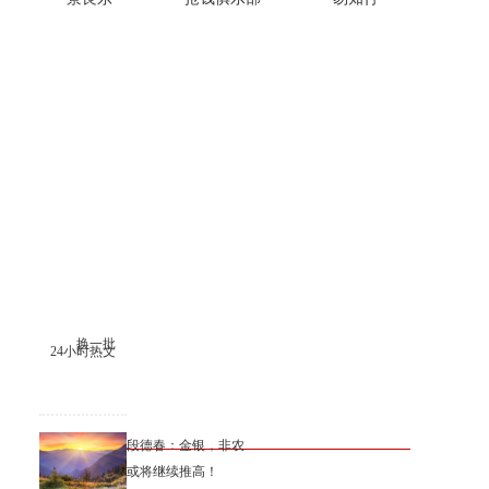
换一批
24小时热文
段德春：金银，非农
或将继续推高！