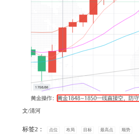
文/清河
标签2：
点位
布局
目标
最高点
顺势