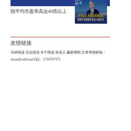
李迅雷：美股已经泡沫化，纳
指平均市盈率高达40倍以上
友情链接
马林阅读
沃达阅读
木千阅读
有连云
赢家聊吧
文章举报邮箱：
zixun@cnfol.net
QQ：1719797571