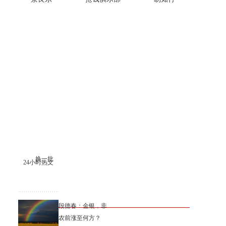
换一批
24小时热文
段德春：金银，非
农前涨至何方？