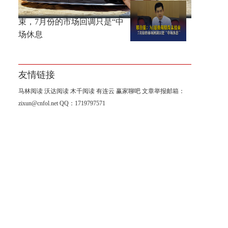
邢自强：AI超级周期尚未结
束，7月份的市场回调只是“中
场休息
友情链接
马林阅读
沃达阅读
木千阅读
有连云
赢家聊吧
文章举报邮箱：
zixun@cnfol.net
QQ：1719797571