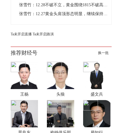
张雪竹：12.28不破不立，黄金围绕1815不破高空思路对待
张雪竹：12.27黄金头肩顶形态明显，继续保持高空思路对待
Ta未开启直播
Ta未开启路演
推荐财经号
换一批
王杨
头狼
盛文兵
景良东
抢钱俱乐部
易知行