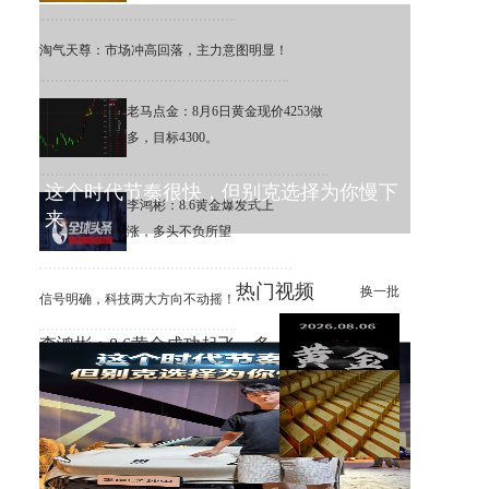
淘气天尊：市场冲高回落，主力意图明显！
老马点金：8月6日黄金现价4253做
多，目标4300。
这个时代节奏很快，但别克选择为你慢下
李鸿彬：8.6黄金爆发式上
来
涨，多头不负所望
热门视频
换一批
信号明确，科技两大方向不动摇！
李鸿彬：8.6黄金成功起飞，多
头打响反攻战
黄金大涨，错过机会，总比低
位割肉强！