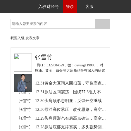
入驻财经号
登录
客服
|
我要入驻
发表文章
张雪竹
+腾Q：3329584529，微：ouyang119900， 对
原油、黄金、白银等大宗商品等有深入的研究
独特的交易理念，熟知金融行业的风险控制和
利润管理。着重平台的风控和资金安全管理，
张雪竹：12.31黄金大区间来回扫荡，守住高点还是空
永远把资金安全放在第一位。
张雪竹：12.31原油区间震荡，围绕77.3阻力不破看空做空
张雪竹：12.30头肩顶形态明显，反弹开空继续叠加空单仓位！
张雪竹：12.30原油高位承压，改变思路，高空进场了！
张雪竹：12.29头肩顶形态右肩高点确认，高空等跳水队上场！
张雪竹：12.28原油底部支撑夯实，多头强势回归！