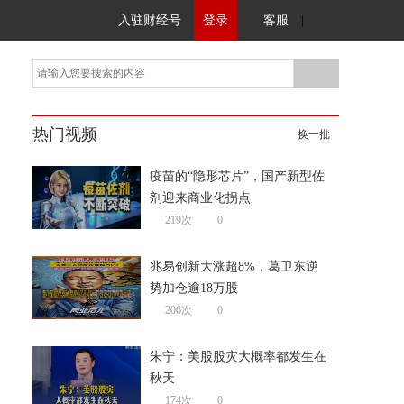
入驻财经号
登录
客服
|
热门视频
换一批
疫苗的“隐形芯片”，国产新型佐
剂迎来商业化拐点
219次
0
兆易创新大涨超8%，葛卫东逆
势加仓逾18万股
206次
0
朱宁：美股股灾大概率都发生在
秋天
174次
0