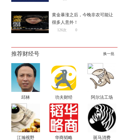
黄金暴涨之后，今晚非农可能让
很多人意外！
126次
0
推荐财经号
换一批
邱林
功夫财经
阿尔法工场
江瀚视野
华商韬略
斑马消费