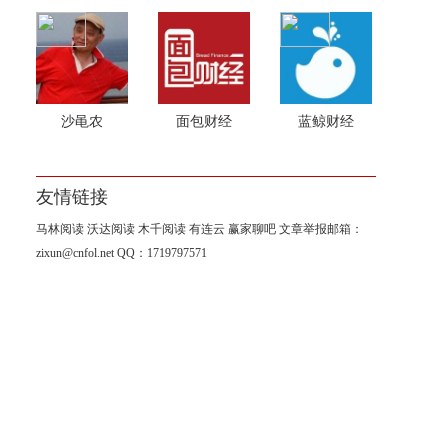
沙黾农
面包财经
蓝鲸财经
友情链接
马林阅读
沃达阅读
木千阅读
有连云
赢家聊吧
文章举报邮箱：
zixun@cnfol.net
QQ：1719797571