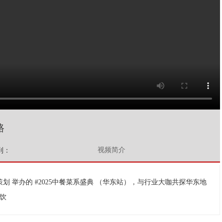
路
视频简介
到：
 举办的 #2025中餐菜系盛典 （华东站），与行业大咖共探华东地
饮