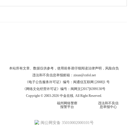
本站所有文章、数据仅供参考，使用前务请仔细阅读
法律声明
，风险自负
违法和不良信息举报邮箱：
zixun@cnfol.net
《电子公告服务许可证》编号：闽通信互联网 [2008]1 号
《网络文化经营许可证》编号：闽网文[2017]6399130号
Copyright © 2003-2026 中金在线. All Right Reserved.
福州网络警察
违法和不良信
报警平台
息举报中心
闽公网安备 35010002000101号