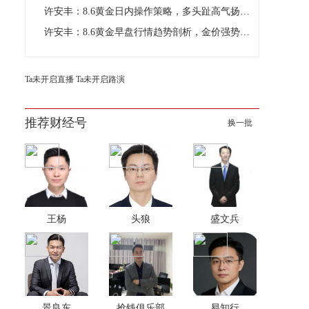
许安丰：8.6黄金日内操作策略，多头趾高气扬但藏凶险
许安丰：8.6黄金早盘行情趋势剖析，金价强势反弹看涨不追涨
Ta未开启直播
Ta未开启路演
推荐财经号
换一批
王杨
头狼
盛文兵
景良东
抢钱俱乐部
易知行