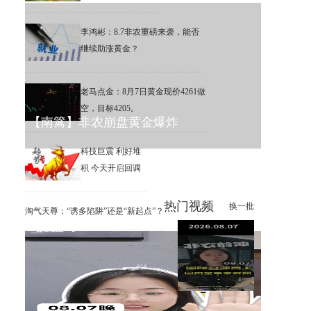
李鸿彬：8.7非农重磅来袭，能否
继续助涨黄金？
老马点金：8月7日黄金现价4261做
空，目标4205。
【南篱】非农崩盘黄金爆炸
科技巨震 利好堆
积 今天开启回调
热门视频
换一批
淘气天尊：“诱多陷阱”还是“新起点”？
李鸿彬：8.7黄金大非农来了，
你看涨还是看跌？
【南篱】黄金想涨要注意