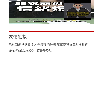
杨山海：8月非农进入倒计时阶
段！
友情链接
马林阅读
沃达阅读
木千阅读
有连云
赢家聊吧
文章举报邮箱：
zixun@cnfol.net
QQ：1719797571