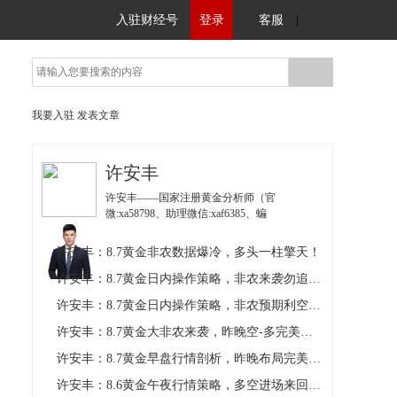
入驻财经号
登录
客服
|
我要入驻
发表文章
许安丰
许安丰——国家注册黄金分析师（官
微:xa58798、助理微信:xaf6385、蝙
蝠:150643309、微信公宗号：许安丰），熟悉
时间和能量的更迭转换模式， 风险的把控和利
许安丰：8.7黄金非农数据爆冷，多头一柱擎天！
润的有效释放。擅长运用波浪理论、K线、布
林带、MACD对行情分析预测，对各技术指标
许安丰：8.7黄金日内操作策略，非农来袭勿追涨杀跌！
熟练运用。
许安丰：8.7黄金日内操作策略，非农预期利空勿追涨
许安丰：8.7黄金大非农来袭，昨晚空-多完美把握！
许安丰：8.7黄金早盘行情剖析，昨晚布局完美大捷！
许安丰：8.6黄金午夜行情策略，多空进场来回把握！