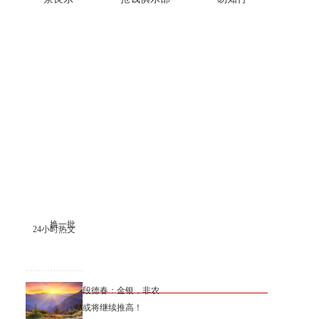
换一批
24小时热文
段德春：金银，非农
或将继续推高！