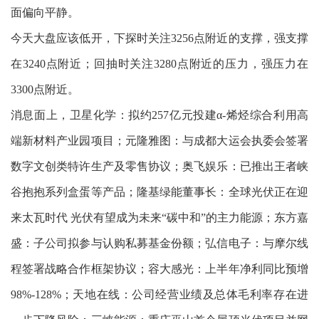
面偏向平静。
今天大盘应该低开，下探时关注3256点附近的支撑，强支撑
在3240点附近；回抽时关注3280点附近的压力，强压力在
3300点附近。
消息面上，卫星化学：拟约257亿元投建α-烯烃综合利用高
端新材料产业园项目；元隆雅图：与成都大运会执委会签署
数字文创类特许生产及零售协议；奥飞娱乐：已推出王者峡
谷抱抱系列盒蛋等产品；隆基绿能董事长：全球光伏正在迎
来太瓦时代 光伏有望成为未来“碳中和”的主力能源；东方嘉
盛：子公司拟参与认购私募基金份额；弘信电子：与摩尔线
程签署战略合作框架协议；容大感光：上半年净利同比预增
98%-128%；天地在线：公司经营业绩及总体毛利率存在进