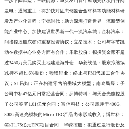
一步下降风险；三峡能源：重庆巫山首个屋顶光伏项目并网
发电；通裕重工：将加快对固态储氢合金材料等功能材料研
发及产业化进程；宁德时代：助力深圳打造世界一流新型储
能产业中心、加快建设世界新一代一流汽车城；金杯汽车：
间接控股股东签订重整投资协议；立昂技术：公司与字节跳
动在数据中心业务方面有合作；乐歌股份：拟投资金额不超
过3450万美元购买土地建造海外仓；华菱线缆：股东拟继续
减持不超过6%股份；赣锋锂业：终止与PMI代加工合作协
议；ST易购：正在构建零售的垂域大模型；南岭民爆：子
公司中标47亿元日常经营合同；罗博特科：与天合光能控股
子公司签署1.01亿元合同；富信科技：公司应用于400G、
800G高速光模块的Micro TEC产品尚未形成收入；博世科：
签订1.75亿元EPC项目合同；华嵘控股：拟通过发行股份及