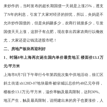
来炒作的，当时发布的超长期国债一天就是上涨25%，透支
了N年的利息，引发了大家对经济的担忧，所以，央妈是不
允许炒作国债的，但是央妈砸多少，农商行就接多少，引发
国债天天上涨，这胆子有点肥，现在拿出四家农商行以儆效
尤，大家还是让钱流进股市吧！
二、房地产板块再迎利好
1、时隔8年上海再次诞生国内单价最贵地王 楼面价13.1万
元/平方米
上海市8月7日下午举行今年第四批次集中供地活动，徐汇区
斜土街道xh128D-07地块最终被绿城以总价约48亿元夺得，
楼板价13.1万元/平方米，溢价率触及最高限制，达到30%。
地王产生，触及最高限制，说明建出来的房子也要涨价，人