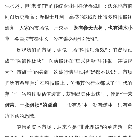
生水起，但“老登们”的传统企业同样活得滋润：沃尔玛市值
刚创历史新高；摩根士丹利、高盛的K线图比很多科技股还
漂亮。人家的市场像一片森林，
既有参天大树，也有灌木小
草
，各自按节奏生长，没有谁必须“取代谁”。
反观我们的市场，更像一场“科技独角戏”：消费股跌
成了“防御性板块”；医药股还在“集采阴影”里徘徊，连被视
为“牛市旗手”的券商，这波行情里跌得“妈都不认识”。市场
把所有希望押注在科技股上，仿佛其他行业都成了“时代的
弃子”。当科技股估值透支，获利盘集体出逃时，便是
“一荣
俱荣、一损俱损”的踩踏
——没有对冲，没有缓冲，只有单
边下跌的恐慌。
健康的资本市场，从来不是“非此即彼”的单选题。它