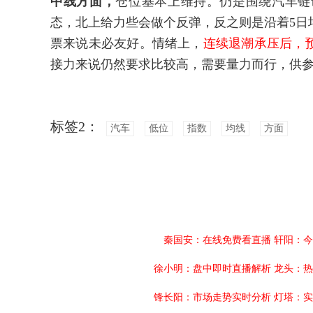
中线方面，
仓位基本上维持。仍是围绕汽车链
态，北上给力些会做个反弹，反之则是沿着5日
票来说未必友好。情绪上，
连续退潮承压后，
接力来说仍然要求比较高，需要量力而行，供
标签2：
汽车
低位
指数
均线
方面
秦国安：在线免费看直播
轩阳：今
徐小明：盘中即时直播解析
龙头：热
锋长阳：市场走势实时分析
灯塔：实