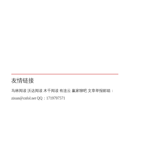
友情链接
马林阅读
沃达阅读
木千阅读
有连云
赢家聊吧
文章举报邮箱：
zixun@cnfol.net
QQ：1719797571