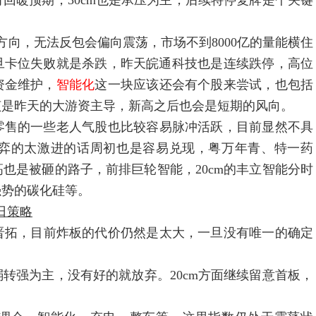
有回暖预期，30cm也是承压为主，后续特停复牌是个关键
方向，无法反包会偏向震荡，市场不到8000亿的量能横住
旦卡位失败就是杀跌，昨天皖通科技也是连续跌停，高位
资金维护，
智能化
这一块应该还会有个股来尝试，也包括
该是昨天的大游资主导，新高之后也会是短期的风向。
零售的一些老人气股也比较容易脉冲活跃，目前显然不具
弈的太激进的话周初也是容易兑现，粤万年青、特一药
高也是被砸的路子，前排巨轮智能，20cm的丰立智能分时
强势的碳化硅等。
日策略
晋拓，目前炸板的代价仍然是太大，一旦没有唯一的确定
弱转强为主，没有好的就放弃。20cm方面继续留意首板，