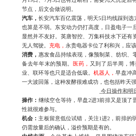
月19日、7月3日也有过断档，需要几天沉淀后
节点，后文会做说明。
汽车，
长安汽车百亿震荡，明天5日均线踩到选
也算是不弱。东安动力仍打高度，日盈电子一
显然并不友好。英唐智控、万集科技水下还有
无人驾驶。
充电，
永贵电器卡位了利和兴，应
消费，
惠发食品持续表现，像预制菜、纺织、
备去年年末的预期。
医药，
又到了后半周，博
业、联环等也只是适合低吸。
机器人，
早盘冲
一大波回落，这种发酵很难成功，也包括昨天
今日操作和明
操作：
继续空仓等待，早盘2进3前排又是顶了
性就很难参与。
机会：
主板留意低位试错，关注1进2，前排的
仍需放量后的确认，溢价预期是有的。