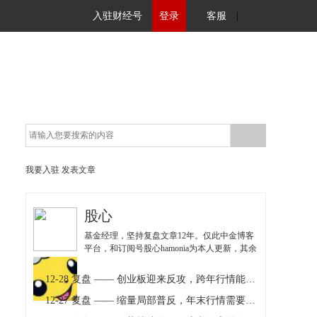
入驻财经号
登录
客服
|
我要入驻
发表文章
股心
基金经理，坚持复盘文章12年。仅此中金博客
平台，和订阅号股心hamonia为本人更新，其余
均为仿冒，注意甄别！
12-28 复盘 —— 创业板迎来反攻，跨年行情能否开启
12-27 复盘 —— 缩量局部普反，年末行情需要注意