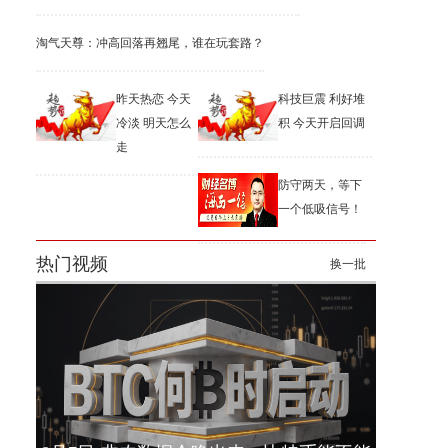
淘气天尊：冲高回落再翘尾，谁在玩套路？
昨天热恋 今天
科技巨震 利好堆
冷淡 明天怎么
积 今天开启回调
走
防守两天，等下
一个低吸信号！
热门视频
换一批