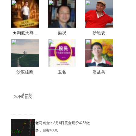
★淘氣天尊...
梁祝
沙黾农
沙漠雄鹰
玉名
潘益兵
换一批
24小时热文
老马点金：8月6日黄金现价4253做
多，目标4300。