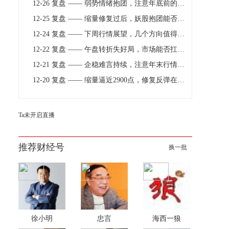
12-26 复盘 —— 弱势情绪抱团，注意年底前的大分歧
12-25 复盘 —— 缩量修复过后，妖股抱团能否持续
12-24 复盘 —— 下周行情展望，几个方向值得关注
12-22 复盘 —— 午盘转折失好局，市场能否扛住压力
12-21 复盘 —— 企稳难言持续，注意年末行情的反复
12-20 复盘 —— 缩量逼近2900点，修复反弹在临近
Ta未开启直播
推荐财经号
换一批
徐小明
忠言
海西一狼