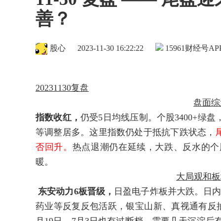
善？
股心
2023-11-30 16:22:22
15961
财经号AP
20231130复盘
盘面综
指数收红，
仍受5日均线压制。个股3400+
等调整居多。这里指数仍处于抵抗下跌状态，
否回升。
热点退潮仍在延续，大跌、反水的个
暖。
大局观和板
东安动力6板晋级，
日盈电子炸板并大跌。日内
药业等反复反包活跃，银宝山新、真视通有反抽