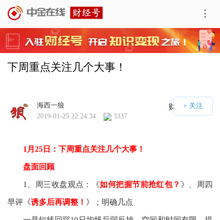
下周重点关注几个大事！
海西一狼
财经号APP
2019-01-25 22:24:34
3337
1
月
25
日：下周重点关注几个大事！
盘面回顾
1
、周三收盘观点：《
如何把握节前抢红包？
》、周四
早评《
诱多后再调整！
》；明确几点
一是短线回踩
10
日均线后弱反抽，空间和时间有限，提