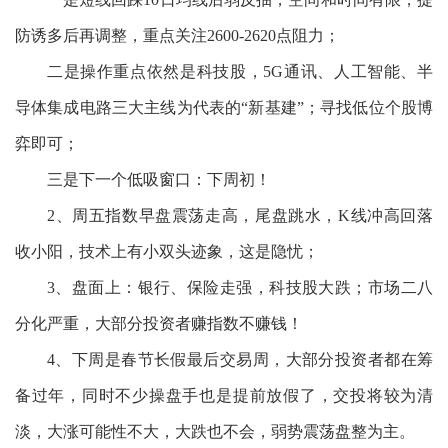
防诱多后再调整，重点关注
2600-2620
点阻力；
二是操作重点依然是科技股，
5G
通讯、人工智能、半
导体集成电路三大主线为代表的“新基建”；寻找低位个股博
弈即可；
三是下一个低吸窗口：下周初！
2
、周五指数早盘震荡走高，尾盘跳水，
K
线冲高回落
收小阳，技术上有小双头迹象，这是隐忧；
3
、盘面上：银行、保险走强，科技股大跌；市场二八
分化严重，大部分投资者赚指数不赚钱！
4
、下周是春节长假最后交易周，大部分投资者都在筹
备过年，同时不少操盘手也是提前放假了，交投将较为清
淡，大涨可能性不大，大跌也不会，弱势震荡盘整为主。