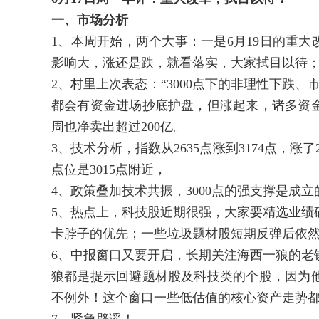
一、市场分析
1、本周开始，两个大事：一是6月19日的重大
影响大，涨还是跌，就看落实，大家拭目以待
2、村里上次表态：“3000点下的非理性下跌
都会有资金进场抄底护盘，但涨起来，诸多资
周也净卖出超过200亿。
3、技术分析，指数从2635点涨到3174点，涨
点位是3015点附近，
4、政策叠加技术共振，3000点的强支撑是成立
5、热点上，科技股近期很强，大家要精选业绩
卡脖子的优先；一些垃圾题材股短期反弹后依
6、中报窗口又要开启，长期关注海西一狼的老铁
狼都是提示回避题材股及科技类的个股，因为
不例外！这个窗口一些低估值的核心资产走势