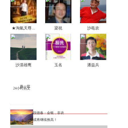
★淘氣天尊...
梁祝
沙黾农
沙漠雄鹰
玉名
潘益兵
换一批
24小时热文
段德春：金银，非农
或将继续推高！