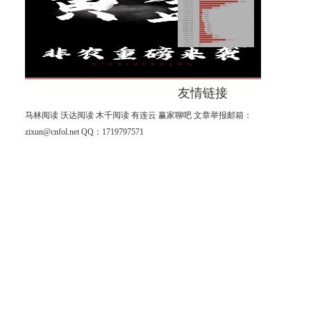
段！
万锦晟8.7大非农能否助推黄金
继续走强？今日黄金解析
友情链接
马林阅读
沃达阅读
木千阅读
有连云
赢家聊吧
文章举报邮箱：
zixun@cnfol.net
QQ：1719797571