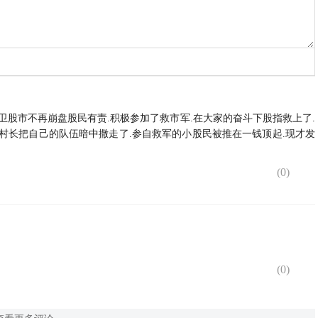
卫股市不再崩盘股民有责.积极参加了救市军.在大家的奋斗下股指救上了.
知.村长把自己的队伍暗中撒走了.参自救军的小股民被推在一钱顶起.现才发
(
0
)
(
0
)