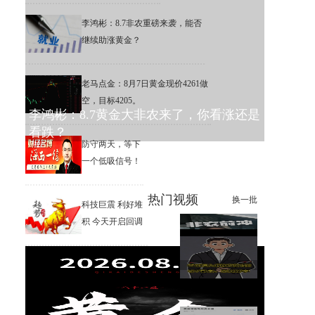
李鸿彬：8.7非农重磅来袭，能否
继续助涨黄金？
老马点金：8月7日黄金现价4261做
空，目标4205。
李鸿彬：8.7黄金大非农来了，你看涨还是
看跌？
防守两天，等下
一个低吸信号！
热门视频
换一批
科技巨震 利好堆
积 今天开启回调
【南篱】黄金想涨要注意
杨山海：8月非农进入倒计时阶