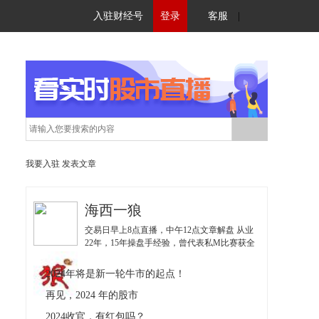
入驻财经号
登录
客服
|
我要入驻
发表文章
海西一狼
交易日早上8点直播，中午12点文章解盘 从业
22年，15年操盘手经验，曾代表私M比赛获全
国亚军；擅长挖掘低估值博弈优势股，独创
《实战36招》、《波段价值体系》，《量化交
2024年将是新一轮牛市的起点！
易系统》；
再见，2024 年的股市
2024收官，有红包吗？