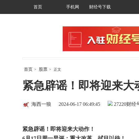
首页
手机网
财经号下载
首页
股票
>
>
正文
紧急辟谣！即将迎来大
海西一狼
2024-06-17 06:49:45
27220
财经号
紧急辟谣！即将迎来大动作！
6
月
17
日周一早评：重大改革，拭目以待！